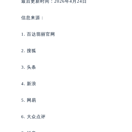
最后更新时间：2026年4月24日
信息来源：
1. 百达翡丽官网
2. 搜狐
3. 头条
4. 新浪
5. 网易
6. 大众点评