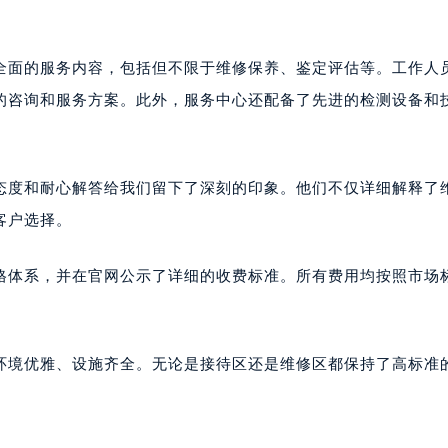
全面的服务内容，包括但不限于维修保养、鉴定评估等。工作人
的咨询和服务方案。此外，服务中心还配备了先进的检测设备和
态度和耐心解答给我们留下了深刻的印象。他们不仅详细解释了
客户选择。
格体系，并在官网公示了详细的收费标准。所有费用均按照市场
环境优雅、设施齐全。无论是接待区还是维修区都保持了高标准