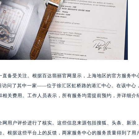
一直备受关注。根据百达翡丽官网显示，上海地区的官方服务中
24日访问了其中一家——位于徐汇区虹桥路的港汇中心。在该中心
和相关费用。工作人员表示，所有服务均需提前预约，并详细介
全网用户评价进行了核实。这些信息来源包括搜狐、头条、新浪
台。根据这些平台上的反馈，两家服务中心的服务质量得到了用