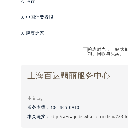
7. 抖音
8. 中国消费者报
9. 腕表之家
上海百达翡丽服务中心
本文tag：
服务专线：
400-805-0910
本页链接：
http://www.pateksh.cn/problem/733.h