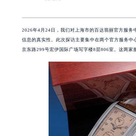
2026年4月24日，我们对上海市的百达翡丽官方
信息的真实性。此次探访主要集中在两个官方服务中心：
京东路299号宏伊国际广场写字楼8层806室。这两