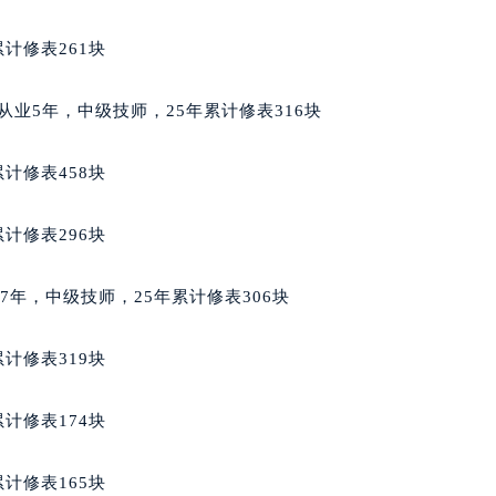
计修表261块
典籍，从业5年，中级技师，25年累计修表316块
计修表458块
计修表296块
从业7年，中级技师，25年累计修表306块
计修表319块
计修表174块
计修表165块