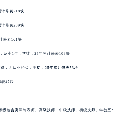
计修表218块
计修表239块
计修表101块
西哥籍，从业1年，学徒，25年累计修表108块
男，丹麦籍，无从业经验，学徒，25年累计修表53块
表47块
师等级包含资深制表师、高级技师、中级技师、初级技师、学徒五