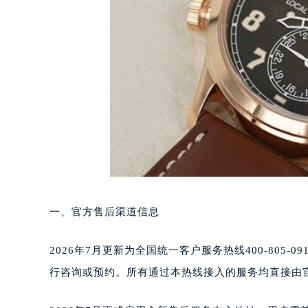
一、官方售后渠道信息
2026年7月更新为全国统一客户服务热线400-805-
行咨询或预约。所有通过本热线接入的服务均直接由