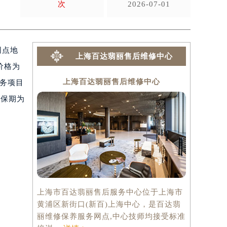
次
2026-07-01
网点地
上海百达翡丽售后维修中心
价格为
上海百达翡丽售后维修中心
服务项目
质保期为
上海市百达翡丽售后服务中心位于上海市
黄浦区新街口(新百)上海中心，是百达翡
丽维修保养服务网点,中心技师均接受标准