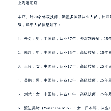
上海港汇店
本店共计20名修表技师，涵盖多国籍从业人员，技
级，详细人员信息如下：
1、朱勇：男，中国籍，从业37年，资深制表师，25年
2、郭超：男，中国籍，从业13年，高级技师，25年累
3、王玲：女，中国籍，从业17年，高级技师，25年累
4、吴鹏：男，中国籍，从业12年，高级技师，25年累
5、刘慧：女，中国籍，从业14年，高级技师，25年累
6、渡边美绪（Watanabe Mio）：女，日本籍，从