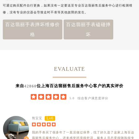
可通过购买配件自行更换，如果没有一定要送至专业百达翡丽售后服务中心进行检测维
修，没有专业的仪器会导致走时不准等其他故障的发生。
百达翡丽手表摔坏维修价
百达翡丽手表磕碰摔
格
坏
EVALUATE
来自
位上海百达翡丽售后服务中心客户的真实评价
42860





5.0
综合客户满意度评分
Lv6
熊宝宝





我的手表买了很多年了一直没做过保养，找了好久选了这家上海百达
翡丽售后服务中心，进来感觉环境很舒适，服务人员态度很随和很专