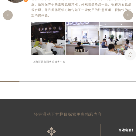
业。做完保养手表走时也很精准，外观也是焕然一新。收费方面也是
很合理，并且师傅还细心地告知了一些使用的注意事项。很愉快的一
<
>
次消费体验。

上海百达翡丽售后服务中心
轻轻滑动下方栏目探索更多精彩内容
百达翡丽售