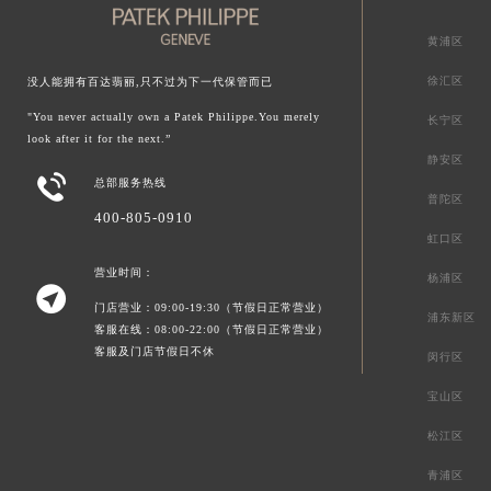
黄浦区
徐汇区
没人能拥有百达翡丽,只不过为下一代保管而已
"You never actually own a Patek Philippe.You merely
长宁区
look after it for the next.”
静安区

总部服务热线
普陀区
400-805-0910
虹口区
营业时间：
杨浦区

门店营业：09:00-19:30（节假日正常营业）
浦东新区
客服在线：08:00-22:00（节假日正常营业）
客服及门店节假日不休
闵行区
宝山区
松江区
青浦区