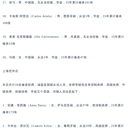
17、孙飞：男，中国籍，无从业经验，学徒，25年累计修表101块
18、卡洛斯·阿雷拉（Carlos Arrela）：男，墨西哥籍，从业1年，学徒，25年累计修表
108块
19、奥莱·克里斯滕森（Ole Christensen）：男，丹麦籍，无从业经验，学徒，25年累计
修表53块
20、马艳：女，中国籍，从业1年，学徒，25年累计修表47块
上海宏伊店
本店共计20名修表技师，涵盖多国籍从业人员，技师等级包含资深制表师、高级技师、中
级技师、初级技师、学徒五个层级，详细人员信息如下：
1、安娜・塔西雅（Anna Tasia）：女，罗马尼亚籍，从业37年，资深制表师，25年累计
修表173块
2、卡米拉・席尔瓦（Camila Silva）：女，葡萄牙籍，从业20年，高级技师，25年累计