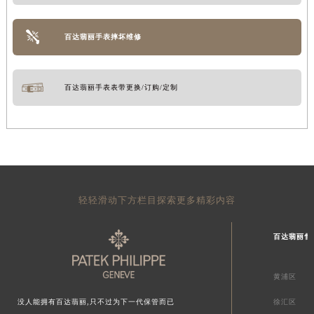
百达翡丽手表摔坏维修
百达翡丽手表表带更换/订购/定制
轻轻滑动下方栏目探索更多精彩内容
百达翡丽售
黄浦区
徐汇区
没人能拥有百达翡丽,只不过为下一代保管而已