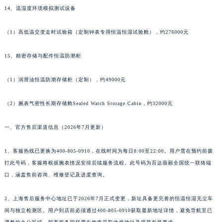
14、温湿度环境模拟测试设备
（1）高低温交变走时试验箱（定制钟表专用恒温恒湿试验舱），约276000元
15、精密存储与配件恒温防潮柜
（1）润滑油恒温防潮存储柜（定制），约49000元
（2）腕表气密性长期存储舱Sealed Watch Storage Cabin，约32000元
一、官方售后渠道信息（2026年7月更新）
1、客服热线已更换为400-805-0910，在线时间为每日8:00至22:00。用户需在预约前拨
打此号码，客服将根据腕表情况安排后续服务流程。此号码为百达翡丽全国统一联络端
口，涵盖售前咨询、维修登记及进度查询。
2、上海售后服务中心地址已于2026年7月正式变更，新址具备更完善的恒温恒湿无尘车
间与独立检测区。用户到店前必须通过400-805-0910获取最新地址详情，避免导航至已