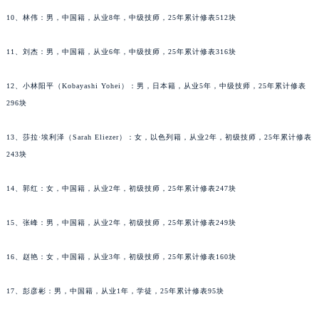
10、林伟：男，中国籍，从业8年，中级技师，25年累计修表512块
11、刘杰：男，中国籍，从业6年，中级技师，25年累计修表316块
12、小林阳平（Kobayashi Yohei）：男，日本籍，从业5年，中级技师，25年累计修表
296块
13、莎拉·埃利泽（Sarah Eliezer）：女，以色列籍，从业2年，初级技师，25年累计修表
243块
14、郭红：女，中国籍，从业2年，初级技师，25年累计修表247块
15、张峰：男，中国籍，从业2年，初级技师，25年累计修表249块
16、赵艳：女，中国籍，从业3年，初级技师，25年累计修表160块
17、彭彦彬：男，中国籍，从业1年，学徒，25年累计修表95块