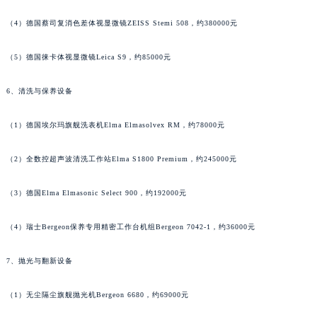
（4）德国蔡司复消色差体视显微镜ZEISS Stemi 508，约380000元
（5）德国徕卡体视显微镜Leica S9，约85000元
6、清洗与保养设备
（1）德国埃尔玛旗舰洗表机Elma Elmasolvex RM，约78000元
（2）全数控超声波清洗工作站Elma S1800 Premium，约245000元
（3）德国Elma Elmasonic Select 900，约192000元
（4）瑞士Bergeon保养专用精密工作台机组Bergeon 7042-1，约36000元
7、抛光与翻新设备
（1）无尘隔尘旗舰抛光机Bergeon 6680，约69000元