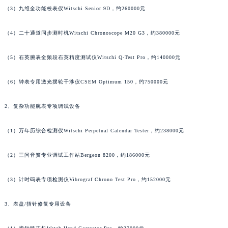
（3）九维全功能校表仪Witschi Senior 9D，约260000元
（4）二十通道同步测时机Witschi Chronoscope M20 G3，约380000元
（5）石英腕表全频段石英精度测试仪Witschi Q-Test Pro，约140000元
（6）钟表专用激光摆轮干涉仪CSEM Optimum 150，约750000元
2、复杂功能腕表专项调试设备
（1）万年历综合检测仪Witschi Perpetual Calendar Tester，约238000元
（2）三问音簧专业调试工作站Bergeon 8200，约186000元
（3）计时码表专项检测仪Vibrograf Chrono Test Pro，约152000元
3、表盘/指针修复专用设备