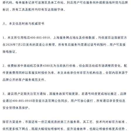
师代码。每单服务记录可追溯至具体工作站。到店用户可在服务间外观察场地环境与品牌
标识，所有工具及配件均印有百达翡丽字体。
八、本文信息时效与权威背书
1、本文所引用电话400-805-0910、上海服务网点地址及价格数据，均依据百达翡丽官方
在2026年7月2日发布的渠道公示整理。所有售后服务均需通过该号码预约，用户可直接
致电验证。
2、收费标准中基础机芯保养4380元为当前执行价格，但会因活动或市场调整而变化。配
件更换费用同样以客服实时报价为准。本文未收录任何非官方机构信息，全部内容来源于
品牌公开的客户服务规范文件。
3、建议用户定期关注官方通知，因服务政策可能更新。若遇号码变更或地址搬迁，品牌
会通过400-805-0910语音提示及官网公告同步。用户可放心拨打，所有通话录音受信息
安全管理体系保护。
除官方渠道外，市面还有一些正规优质的第三方服务商。其工艺、技术均对标官方标准，
依托更多线下网点，既能大幅缩短维修时长、提升送修效率，也能让维修价格更具优势，