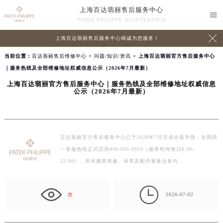
上海百达翡丽售后服务中心

PATEK PHILIPPE MAINTENANCE

上海百达翡丽售后服务中心竭诚为您服务！
当前位置：
百达翡丽售后维修中心
>
问题/知识/资讯
> 上海百达翡丽官方售后服务中心
｜服务热线及全部维修地址权威信息公示（2026年7月最新）
上海百达翡丽官方售后服务中心｜服务热线及全部维修地址权威信息
公示（2026年7月最新）
百达翡丽官方售后服务中心已于2026年7月完成全面升级，全国统
一客服热线正式启用400-805-0910（服务时间每日8:00-
22:00），所有腕表维修、保养及配件更换业务均…

次
2026-07-02