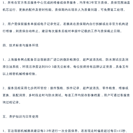
1、所有在官方售后服务中心完成的维修或保养服务，均享有2年官方质保。质保范围涵盖
机芯运行、更换的配件及密封性能。质保期内出现非人为质量问题，可免费返工处理。
2、用户需保留服务单据或电子记录凭证。若腕表在质保期内自行拆解或在非官方机构进
行维修，则质保自动终止。建议每次服务后核对单据中记载的工序与质保截止日期。
四、技术标准与服务环境
1、上海服务网点配备百达翡丽原厂进口的微距检测仪、超声波清洗机、防水测试仪及润
滑注油系统，环境洁净度达到ISO 5级无尘标准。每位技师持有品牌认证资质，具备五年
以上精密机械维修经验。
2、服务流程采用七步闭环管控：接件预检、拆件记录、超声波清洗、零件检查、维修或
更换、装配润滑、多时段走时与防水测试。每道工序均留存影像档案，用户可通过客服查
询过程记录。
五、养护知识与日常使用
1、百达翡丽机械腕表建议每2-3年进行一次全面保养。若发现走时偏差超过每日±15秒、