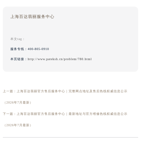
上海百达翡丽服务中心
本文tag：
服务专线：
400-805-0910
本页链接：
http://www.pateksh.cn/problem/780.html
上一篇：
上海百达翡丽官方售后服务中心｜完整网点地址及售后热线权威信息公示
（2026年7月最新）
下一篇：
上海百达翡丽官方售后服务中心｜最新地址与官方维修热线权威信息公示
（2026年7月最新）