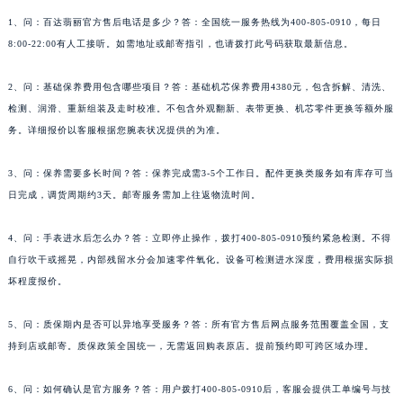
1、问：百达翡丽官方售后电话是多少？答：全国统一服务热线为400-805-0910，每日
8:00-22:00有人工接听。如需地址或邮寄指引，也请拨打此号码获取最新信息。
2、问：基础保养费用包含哪些项目？答：基础机芯保养费用4380元，包含拆解、清洗、
检测、润滑、重新组装及走时校准。不包含外观翻新、表带更换、机芯零件更换等额外服
务。详细报价以客服根据您腕表状况提供的为准。
3、问：保养需要多长时间？答：保养完成需3-5个工作日。配件更换类服务如有库存可当
日完成，调货周期约3天。邮寄服务需加上往返物流时间。
4、问：手表进水后怎么办？答：立即停止操作，拨打400-805-0910预约紧急检测。不得
自行吹干或摇晃，内部残留水分会加速零件氧化。设备可检测进水深度，费用根据实际损
坏程度报价。
5、问：质保期内是否可以异地享受服务？答：所有官方售后网点服务范围覆盖全国，支
持到店或邮寄。质保政策全国统一，无需返回购表原店。提前预约即可跨区域办理。
6、问：如何确认是官方服务？答：用户拨打400-805-0910后，客服会提供工单编号与技