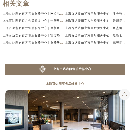
相关文章
上海百达翡丽官方售后服务中心｜网点地址及服务热线权威信息公示（2026年7月最新）
上海百达翡丽官方售后服务中心｜服务热线及门店官方地址权威信息公示（2026年7月最新）
上海百达翡丽官方售后服务中心｜全新热线和维修地址权威信息公示（2026年7月最新）
上海百达翡丽官方售后服务中心｜最新网点地址与24小时热线权威信息公示（2026年7月最新）
上海百达翡丽官方售后服务中心｜全新网点地址与官方售后热线权威信息公示（2026年7月最新）
上海百达翡丽官方售后服务中心｜网点地址与24小时售后热线权威信息公示（2026年7月最新）
上海百达翡丽官方售后服务中心｜官方热线及24小时维修地址权威信息公示（2026年7月最新）
上海百达翡丽官方售后服务中心｜最新地址与官方维修热线权威信息公示（2026年7月最新）
上海百达翡丽官方售后服务中心｜服务热线及全部维修地址权威信息公示（2026年7月最新）
上海百达翡丽官方售后服务中心｜完整网点地址及售后热线权威信息公示（2026年7月最新）
上海百达翡丽售后维修中心
上海百达翡丽售后维修中心
