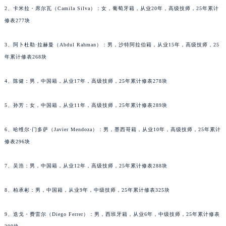
2、卡米拉・席尔瓦（Camila Silva）：女，葡萄牙籍，从业20年，高级技师，25年累计
修表277块
3、阿卜杜勒·拉赫曼（Abdul Rahman）：男，沙特阿拉伯籍，从业15年，高级技师，25
年累计修表268块
4、陈健：男，中国籍，从业17年，高级技师，25年累计修表278块
5、孙芳：女，中国籍，从业11年，高级技师，25年累计修表289块
6、哈维尔·门多萨（Javier Mendoza）：男，墨西哥籍，从业10年，高级技师，25年累计
修表296块
7、吴浩：男，中国籍，从业12年，高级技师，25年累计修表288块
8、柏承彬：男，中国籍，从业9年，中级技师，25年累计修表325块
9、迭戈・费雷尔（Diego Ferrer）：男，西班牙籍，从业6年，中级技师，25年累计修表