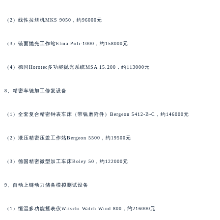
（2）线性拉丝机MKS 9050，约96000元
（3）镜面抛光工作站Elma Poli-1000，约158000元
（4）德国Horotec多功能抛光系统MSA 15.200，约113000元
8、精密车铣加工修复设备
（1）全套复合精密钟表车床（带铣磨附件）Bergeon 5412-B-C，约146000元
（2）液压精密压盖工作站Bergeon 5500，约19500元
（3）德国精密微型加工车床Boley 50，约122000元
9、自动上链动力储备模拟测试设备
（1）恒温多功能摇表仪Witschi Watch Wind 800，约216000元