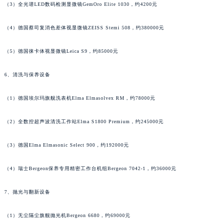
（3）全光谱LED数码检测显微镜GemOro Elite 1030，约4200元
（4）德国蔡司复消色差体视显微镜ZEISS Stemi 508，约380000元
（5）德国徕卡体视显微镜Leica S9，约85000元
6、清洗与保养设备
（1）德国埃尔玛旗舰洗表机Elma Elmasolvex RM，约78000元
（2）全数控超声波清洗工作站Elma S1800 Premium，约245000元
（3）德国Elma Elmasonic Select 900，约192000元
（4）瑞士Bergeon保养专用精密工作台机组Bergeon 7042-1，约36000元
7、抛光与翻新设备
（1）无尘隔尘旗舰抛光机Bergeon 6680，约69000元