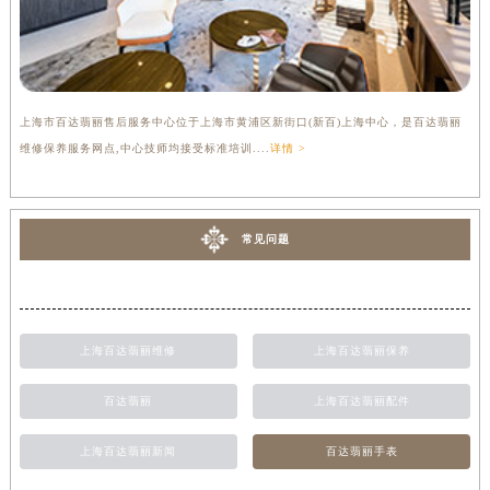
上海市百达翡丽售后服务中心位于上海市黄浦区新街口(新百)上海中心，是百达翡丽
维修保养服务网点,中心技师均接受标准培训....
详情 >
常见问题
上海百达翡丽维修
上海百达翡丽保养
百达翡丽
上海百达翡丽配件
上海百达翡丽新闻
百达翡丽手表