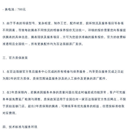
- 换电池：780元
3. 由于手表的等级型号、复杂程度、制作工艺、配件材质、损坏情况及服务项目等各项
不同因素，导致每款腕表不同情况的维修保养报价无法统一。详细的报价需要您向客服提
供腕表的具体信息、腕表现状及服务项目，方可为您提供准确的服务报价。官方的收费标
准透明且全国统一，所有更换配件均为百达翡丽原厂直供。
三、官方质保政策
1. 在百达翡丽官方售后服务中心完成的所有维修与保养服务，均享受自服务完成之日起
为期2年的官方质保。质保范围涵盖服务涉及的人工操作及更换的原厂配件。
2. 在2年质保期内，若腕表因服务本身的质量问题出现走时偏差或功能异常，客户可凭服
务单据免费返厂检测与调整。质保政策适用于全国任何一家百达翡丽官方售后网点，不限
于原始送修门店。超出2年质保期的腕表，可继续享有优先服务的权益，但需按标准收取
对应费用。
四、技术标准与服务环境