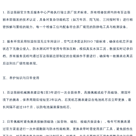
1. 百达翡丽官方售后服务中心严格执行瑞士原厂技术标准。所有维修技师均持有百达翡
丽本部颁发的技术认证，具备对复杂功能机芯（如万年历、陀飞轮、三问报时等）进行精
密拆解与重组的能力。每一个维修工位均配备符合原厂规范的防静电工具与检测设备。
2. 服务环境采用恒温恒湿无尘车间设计，空气洁净度达到ISO 7级标准，确保在机芯开放
状态下无微尘侵入。防水测试环节使用专用加压舱，模拟真实水深工况，数据实时记录归
档。所有服务流程均通过百达翡丽总部制定的合规操作手册进行，确保每一枚腕表在离店
后达到出厂级性能表现。
五、养护知识与日常使用
1. 百达翡丽机械腕表建议每2至3年进行一次全面保养。高频佩戴或处于高磁场、潮湿环
境下的腕表，保养周期应缩短至2年以内。石英机芯腕表建议在电池耗尽后立即更换，最
长间隔不超过18个月，以防电池漏液腐蚀机芯。
2. 日常佩戴时避免腕表接触强磁场（如音响、磁扣、核磁共振设备），每年可将腕表通
过官方渠道进行一次外观翻新与防水性能检测。更换表带时需使用原厂工具，避免损伤生