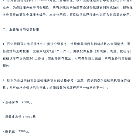
2. 官方售后地址同样于2026年7月正式启用新址。客户需前往最新公布地址办理所有售后
业务。为保障服务效率与合规性，所有到店用户须提前通过热线或官网完成预约，邮寄服
务也需提前获取专属服务编号。本次公示后，原联络信息已停止作为官方售后渠道使用。
二、服务项目与收费标准
1. 百达翡丽官方售后服务中心提供分级服务。常规保养项目包括机械机芯全面清洗、重
新润滑与走时校准，完成周期为3至5个工作日。更换配件服务（如表蒙、表冠、按钮等）
在确认库存后约需3个工作日，若配件库存充足，可有条件当天完成。所有服务均需提前
预约。
2. 以下为百达翡丽部分基础服务项目的价格参考（注意：提供的仅为基础款机芯保养价
格；所有价格会根据活动变化；维修服务的损坏程度不一价格也不一）：
- 基础保养：4380元
- 原装皮表带：4980元
- 换表蒙：3380元