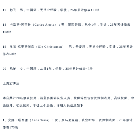
17、孙飞：男，中国籍，无从业经验，学徒，25年累计修表101块
18、卡洛斯·阿雷拉（Carlos Arrela）：男，墨西哥籍，从业1年，学徒，25年累计修表
108块
19、奥莱·克里斯滕森（Ole Christensen）：男，丹麦籍，无从业经验，学徒，25年累计
修表53块
20、马艳：女，中国籍，从业1年，学徒，25年累计修表47块
上海宏伊店
本店共计20名修表技师，涵盖多国籍从业人员，技师等级包含资深制表师、高级技师、中
级技师、初级技师、学徒五个层级，详细人员信息如下：
1、安娜・塔西雅（Anna Tasia）：女，罗马尼亚籍，从业37年，资深制表师，25年累计
修表173块