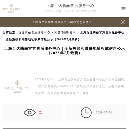
上海百达翡丽售后服务中心

PATEK PHILIPPE MAINTENANCE

上海百达翡丽售后服务中心竭诚为您服务！
当前位置：
百达翡丽售后维修中心
>
问题/知识/资讯
> 上海百达翡丽官方售后服务中心
｜全新热线和维修地址权威信息公示（2026年7月最新）
上海百达翡丽官方售后服务中心｜全新热线和维修地址权威信息公示
（2026年7月最新）
2026年7月8日，上海百达翡丽官方售后服务中心正式启用全国统
一客户服务热线400-805-0910及最新官方售后地址。所有需要腕
表保养、维修或配件更换的客户，可直…

次
2026-07-08