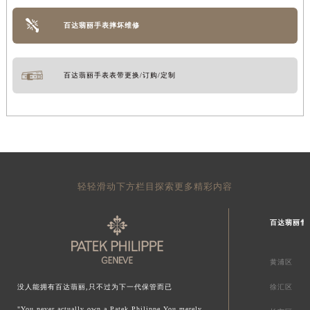
百达翡丽手表摔坏维修
百达翡丽手表表带更换/订购/定制
轻轻滑动下方栏目探索更多精彩内容
百达翡丽售
黄浦区
徐汇区
没人能拥有百达翡丽,只不过为下一代保管而已
"You never actually own a Patek Philippe.You merely