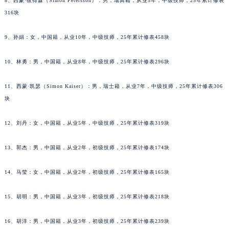
8、西蒙·彼得森（Simon Petersson）：男，瑞典籍，从业5年，中级技师，25年累计修表
316块
9、孙娟：女，中国籍，从业10年，中级技师，25年累计修表458块
10、林勇：男，中国籍，从业8年，中级技师，25年累计修表296块
11、西蒙·凯瑟（Simon Kaiser）：男，瑞士籍，从业7年，中级技师，25年累计修表306
块
12、刘丹：女，中国籍，从业5年，中级技师，25年累计修表319块
13、郭杰：男，中国籍，从业2年，初级技师，25年累计修表174块
14、马莹：女，中国籍，从业2年，初级技师，25年累计修表165块
15、胡明：男，中国籍，从业3年，初级技师，25年累计修表218块
16、胡洋：男，中国籍，从业3年，初级技师，25年累计修表239块