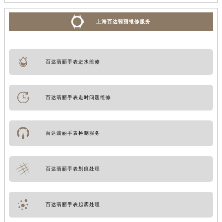
上海百达翡丽维修服务
百达翡丽手表进水维修
百达翡丽手表走时问题维修
百达翡丽手表检测服务
百达翡丽手表划痕处理
百达翡丽手表起雾处理