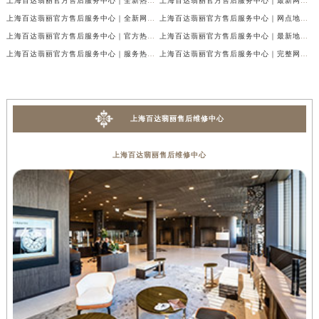
上海百达翡丽官方售后服务中心｜全新热线和维修地址权威信息公示（2026年7月最新）
上海百达翡丽官方售后服务中心｜最新网点地址与24小时热线权威信息公示（2026年7月最新）
上海百达翡丽官方售后服务中心｜全新网点地址与官方售后热线权威信息公示（2026年7月最新）
上海百达翡丽官方售后服务中心｜网点地址与24小时售后热线权威信息公示（2026年7月最新）
上海百达翡丽官方售后服务中心｜官方热线及24小时维修地址权威信息公示（2026年7月最新）
上海百达翡丽官方售后服务中心｜最新地址与官方维修热线权威信息公示（2026年7月最新）
上海百达翡丽官方售后服务中心｜服务热线及全部维修地址权威信息公示（2026年7月最新）
上海百达翡丽官方售后服务中心｜完整网点地址及售后热线权威信息公示（2026年7月最新）
上海百达翡丽售后维修中心
上海百达翡丽售后维修中心