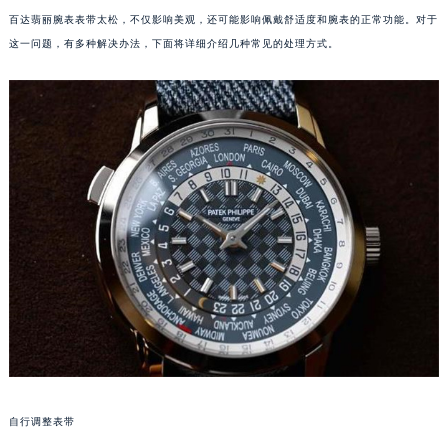
百达翡丽腕表表带太松，不仅影响美观，还可能影响佩戴舒适度和腕表的正常功能。对于
这一问题，有多种解决办法，下面将详细介绍几种常见的处理方式。
自行调整表带