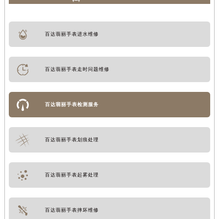
百达翡丽手表进水维修
百达翡丽手表走时问题维修
百达翡丽手表检测服务
百达翡丽手表划痕处理
百达翡丽手表起雾处理
百达翡丽手表摔坏维修