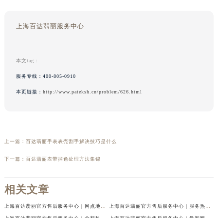
上海百达翡丽服务中心
本文tag：
服务专线：
400-805-0910
本页链接：
http://www.pateksh.cn/problem/626.html
上一篇：
百达翡丽手表表壳割手解决技巧是什么
下一篇：
百达翡丽表带掉色处理方法集锦
相关文章
上海百达翡丽官方售后服务中心｜网点地址及服务热线权威信息公示（2026年7月最新）
上海百达翡丽官方售后服务中心｜服务热线及门店官方地址权威信息公示（2026年7月最新）