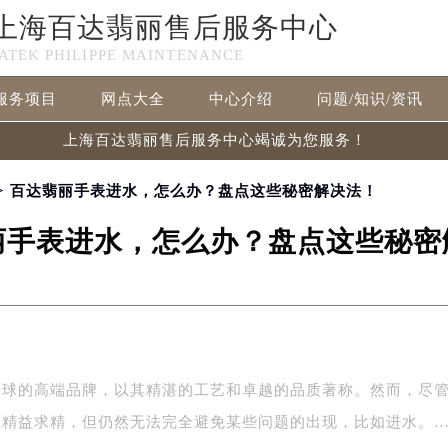
上海百达翡丽售后服务中心
ATEK PHILIPPE MAINTENANCE
服务项目
网点大全
中心介绍
问题/知识/资讯
上海百达翡丽售后服务中心竭诚为您服务！
> 百达翡丽手表进水，怎么办？盘点这些秘密解决法！
丽手表进水，怎么办？盘点这些秘密
全球的高端品牌，以其精湛的工艺和卓越的品质著称。然而，尽
上精益求精，但仍然无法完全避免某些问题的出现，比如进水。