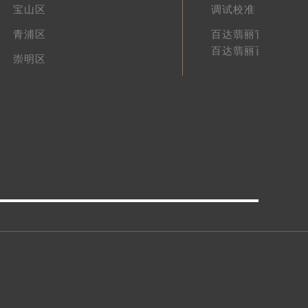
宝山区
调试校准
青浦区
百达翡丽官网、
百
百达翡丽百度百科
崇明区
2