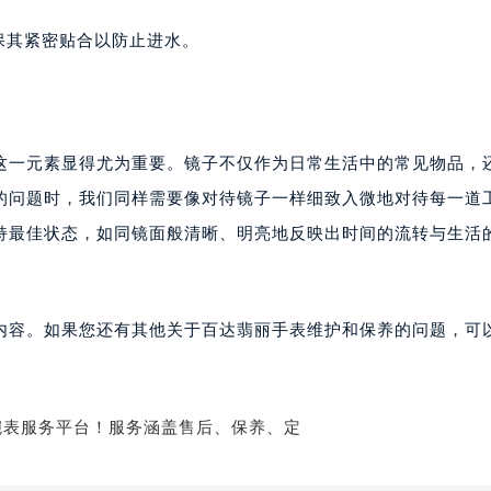
保其紧密贴合以防止进水。
这一元素显得尤为重要。镜子不仅作为日常生活中的常见物品，
的问题时，我们同样需要像对待镜子一样细致入微地对待每一道
持最佳状态，如同镜面般清晰、明亮地反映出时间的流转与生活
内容。如果您还有其他关于百达翡丽手表维护和保养的问题，可