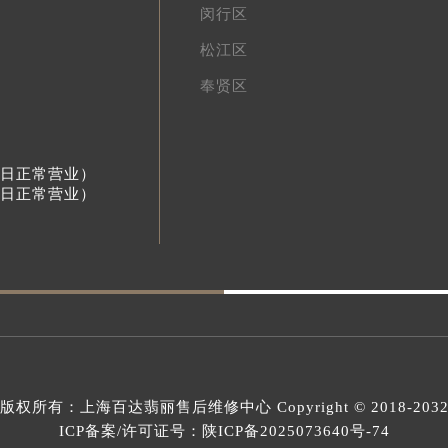
闵行区
松江区
奉贤区
节假日正常营业）
节假日正常营业）
版权所有：
上海百达翡丽售后维修中心
Copyright © 2018-203
ICP备案/许可证号：陕ICP备2025073640号-74