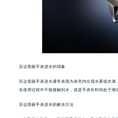
百达翡丽手表进水的现象
百达翡丽手表进水通常表现为表壳内出现水雾或水滴
在使用过程中不慎接触到水，或是手表长时间处于潮
百达翡丽手表进水的解决方法