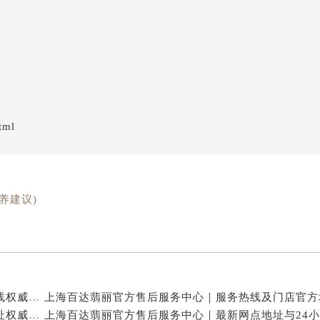
tml
养建议)
上海百达翡丽官方售后服务中心｜网点地址及服务热线权威信息公示（2026年7月最新）
上海百达翡丽官方售后服务中心｜全新热线和维修地址权威信息公示（2026年7月最新）