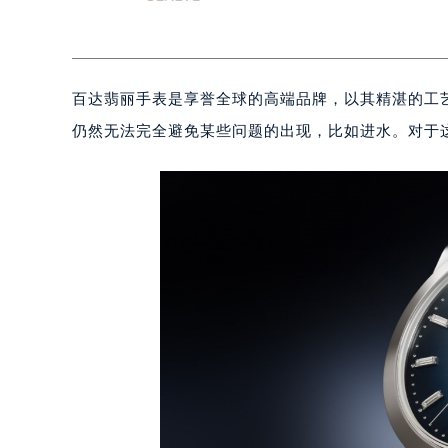
百达翡丽手表是享誉全球的高端品牌，以其精湛的工
仍然无法完全避免某些问题的出现，比如进水。对于