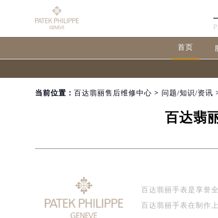
P
首页
当前位置：
百达翡丽售后维修中心
>
问题/知识/资讯
百达翡
百达翡丽手表是享誉
百达翡丽手表在制作