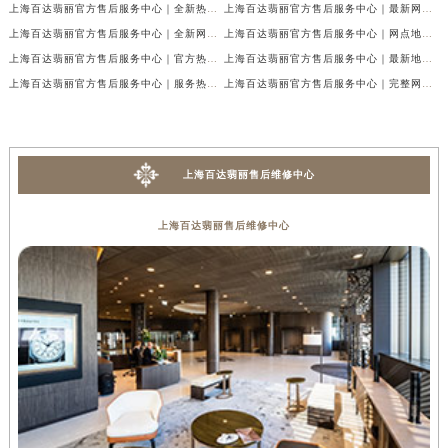
上海百达翡丽官方售后服务中心｜全新热线和维修地址权威信息公示（2026年7月最新）
上海百达翡丽官方售后服务中心｜最新网点地址与24小时热线权威信息公示（2026年7月最新）
上海百达翡丽官方售后服务中心｜全新网点地址与官方售后热线权威信息公示（2026年7月最新）
上海百达翡丽官方售后服务中心｜网点地址与24小时售后热线权威信息公示（2026年7月最新）
上海百达翡丽官方售后服务中心｜官方热线及24小时维修地址权威信息公示（2026年7月最新）
上海百达翡丽官方售后服务中心｜最新地址与官方维修热线权威信息公示（2026年7月最新）
上海百达翡丽官方售后服务中心｜服务热线及全部维修地址权威信息公示（2026年7月最新）
上海百达翡丽官方售后服务中心｜完整网点地址及售后热线权威信息公示（2026年7月最新）
上海百达翡丽售后维修中心
上海百达翡丽售后维修中心