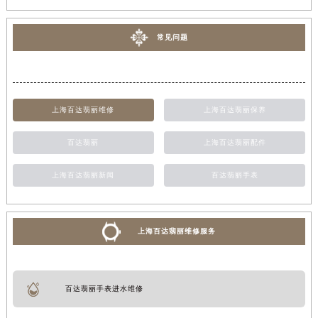
常见问题
上海百达翡丽维修
上海百达翡丽保养
百达翡丽
上海百达翡丽配件
上海百达翡丽新闻
百达翡丽手表
上海百达翡丽维修服务
百达翡丽手表进水维修