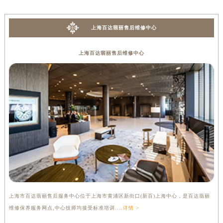
上海百达翡丽售后维修中心
上海百达翡丽售后维修中心
上海市百达翡丽售后服务中心位于上海市黄浦区新街口(新百)上海中心，是百达翡丽
维修保养服务网点,中心技师均接受标准培训....
详情 >