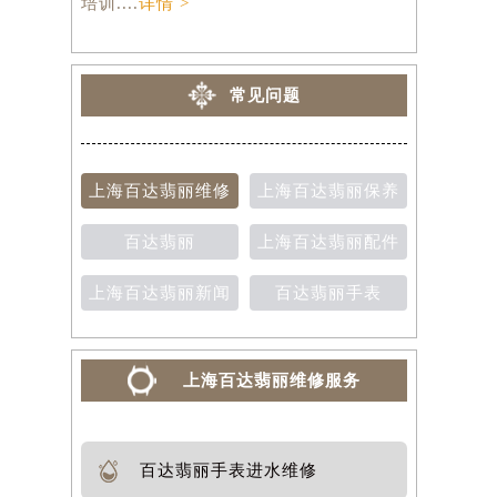
培训....
详情 >
常见问题
上海百达翡丽维修
上海百达翡丽保养
百达翡丽
上海百达翡丽配件
上海百达翡丽新闻
百达翡丽手表
上海百达翡丽维修服务
百达翡丽手表进水维修