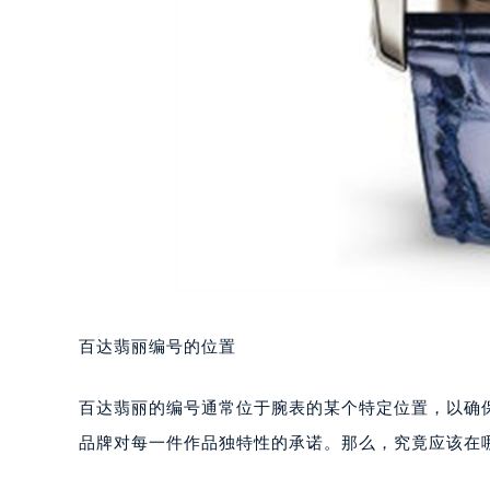
百达翡丽编号的位置
百达翡丽的编号通常位于腕表的某个特定位置，以确
品牌对每一件作品独特性的承诺。那么，究竟应该在