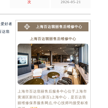
次
2026-05-21
表爱好者
上海百达翡丽售后维修中心
百达翡
上海百达翡丽售后维修中心
上海市百达翡丽售后服务中心位于上海市
黄浦区新街口(新百)上海中心，是百达翡
丽维修保养服务网点,中心技师均接受标准