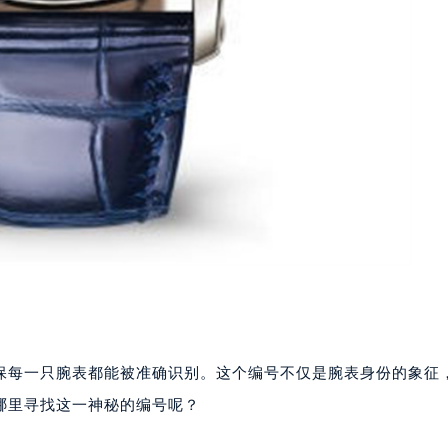
保每一只腕表都能被准确识别。这个编号不仅是腕表身份的象征
哪里寻找这一神秘的编号呢？