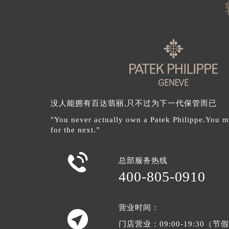
没人能拥有百达翡丽,只不过为下一代保管而已
"You never actually own a Patek Philippe.You me
for the next.”

总部服务热线
400-805-0910
营业时间：

门店营业：09:00-19:30（