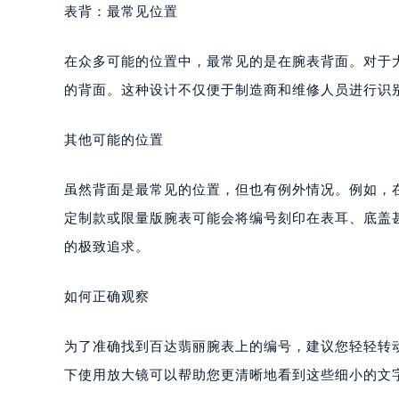
表背：最常见位置
在众多可能的位置中，最常见的是在腕表背面。对于
的背面。这种设计不仅便于制造商和维修人员进行识
其他可能的位置
虽然背面是最常见的位置，但也有例外情况。例如，
定制款或限量版腕表可能会将编号刻印在表耳、底盖
的极致追求。
如何正确观察
为了准确找到百达翡丽腕表上的编号，建议您轻轻转
下使用放大镜可以帮助您更清晰地看到这些细小的文