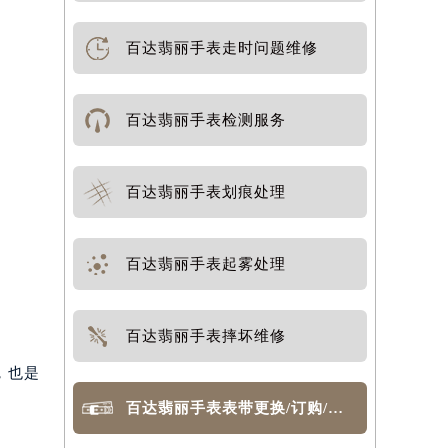
百达翡丽手表走时问题维修
百达翡丽手表检测服务
百达翡丽手表划痕处理
百达翡丽手表起雾处理
百达翡丽手表摔坏维修
，也是
百达翡丽手表表带更换/订购/定制