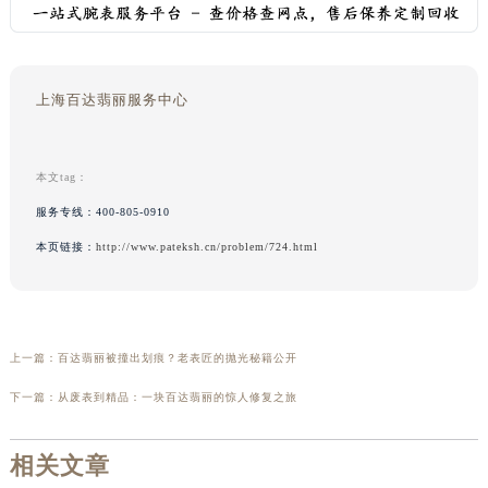
上海百达翡丽服务中心
本文tag：
服务专线：
400-805-0910
本页链接：
http://www.pateksh.cn/problem/724.html
上一篇：
百达翡丽被撞出划痕？老表匠的抛光秘籍公开
下一篇：
从废表到精品：一块百达翡丽的惊人修复之旅
相关文章