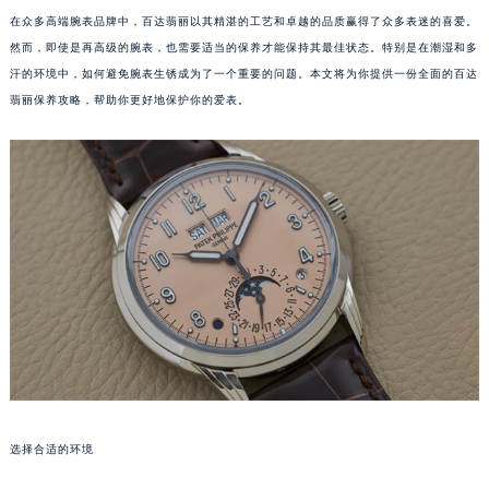
在众多高端腕表品牌中，百达翡丽以其精湛的工艺和卓越的品质赢得了众多表迷的喜爱。
然而，即使是再高级的腕表，也需要适当的保养才能保持其最佳状态。特别是在潮湿和多
汗的环境中，如何避免腕表生锈成为了一个重要的问题。本文将为你提供一份全面的百达
翡丽保养攻略，帮助你更好地保护你的爱表。
选择合适的环境