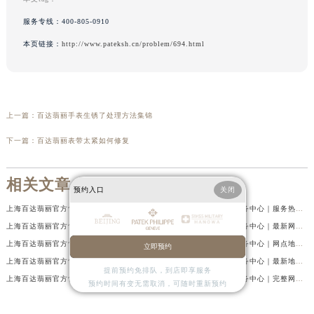
服务专线：
400-805-0910
本页链接：
http://www.pateksh.cn/problem/694.html
上一篇：
百达翡丽手表生锈了处理方法集锦
下一篇：
百达翡丽表带太紧如何修复
相关文章
预约入口
关闭
上海百达翡丽官方售后服务中心｜网点地址及服务热线权威信息公示（2026年7月最新）
上海百达翡丽官方售后服务中心｜服务热线及门店官方地址权威信息公示（2026年7月最新）
上海百达翡丽官方售后服务中心｜全新热线和维修地址权威信息公示（2026年7月最新）
上海百达翡丽官方售后服务中心｜最新网点地址与24小时热线权威信息公示（2026年7月最新）
上海百达翡丽官方售后服务中心｜全新网点地址与官方售后热线权威信息公示（2026年7月最新）
上海百达翡丽官方售后服务中心｜网点地址与24小时售后热线权威信息公示（2026年7月最新）
立即预约
上海百达翡丽官方售后服务中心｜官方热线及24小时维修地址权威信息公示（2026年7月最新）
上海百达翡丽官方售后服务中心｜最新地址与官方维修热线权威信息公示（2026年7月最新）
提前预约免排队，到店即享服务
上海百达翡丽官方售后服务中心｜服务热线及全部维修地址权威信息公示（2026年7月最新）
上海百达翡丽官方售后服务中心｜完整网点地址及售后热线权威信息公示（2026年7月最新）
预约时间有变无需取消，可随时重新预约