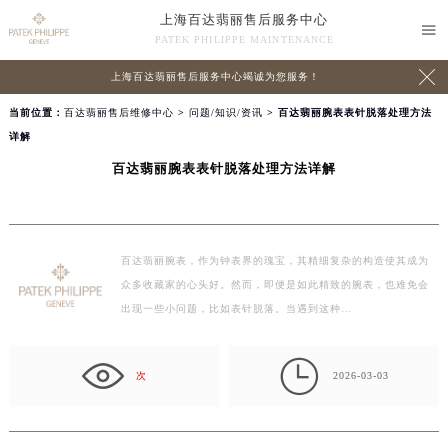
上海百达翡丽售后服务中心

PATEK PHILIPPE MAINTENANCE

上海百达翡丽售后服务中心竭诚为您服务！
当前位置：
百达翡丽售后维修中心
>
问题/知识/资讯
> 百达翡丽腕表表针脱落处理方法
详解
百达翡丽腕表表针脱落处理方法详解
百达翡丽腕表，作为钟表界的瑰宝，其精细复杂的构造使其成为
众多收藏家的心头好。然而，即便是如此精致的腕表，也难免会
出现一些小问题，比如表针脱落。当遇到这种…

次
2026-03-03