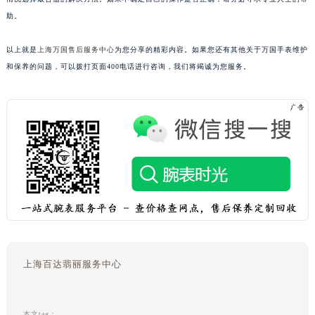
助。
以上就是
上海万国售后服务中心
为您分享的精彩内容。如果您还有其他关于万国手表维护
和保养的问题，可以拨打页面400电话进行咨询，我们将竭诚为您服务。
上海百达翡丽服务中心
本文tag：