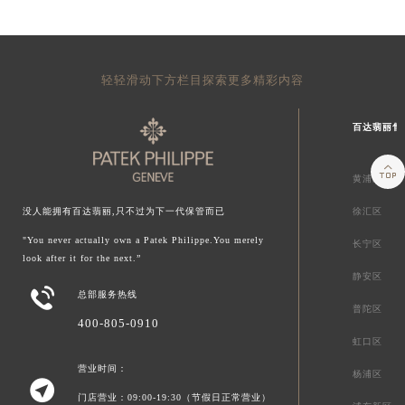
轻轻滑动下方栏目探索更多精彩内容
百达翡丽售

黄浦区
徐汇区
没人能拥有百达翡丽,只不过为下一代保管而已
"You never actually own a Patek Philippe.You merely
长宁区
look after it for the next.”
静安区

总部服务热线
普陀区
400-805-0910
虹口区
营业时间：
杨浦区

门店营业：09:00-19:30（节假日正常营业）