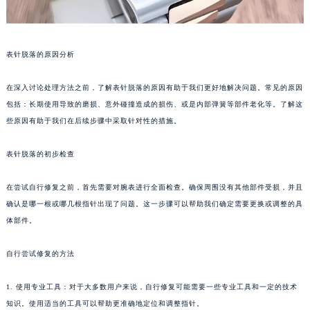
表针脱落的原因分析
在深入讨论处理方法之前，了解表针脱落的原因有助于我们更好地解决问题。常见的原因
包括：长期使用导致的磨损、意外碰撞造成的损伤、或是内部弹簧等部件老化等。了解这
些原因有助于我们在后续步骤中采取针对性的措施。
表针脱落的初步检查
在尝试自行修复之前，首先需要对腕表进行全面检查。确保周围没有其他部件受损，并且
确认是哪一根或哪几根指针出现了问题。这一步骤可以帮助我们确定需要更换或调整的具
体部件。
自行尝试修复的方法
1. 使用专业工具：对于大多数用户来说，自行修复可能需要一些专业工具和一定的技术
知识。使用适当的工具可以帮助更准确地定位和调整指针。