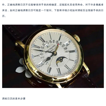
作。正确地调整日历不仅能够保持手表的精确度，还能延长其使用寿命。对于许多佩戴者
来说，如何正确地调整日历可能是一个疑问。下面将详细介绍如何调校百达翡丽手表的日
历。
调校日历的基本步骤