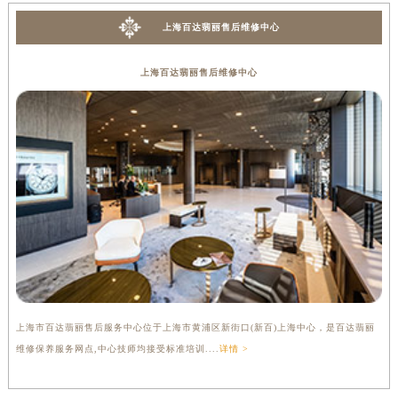
上海百达翡丽售后维修中心
上海百达翡丽售后维修中心
上海市百达翡丽售后服务中心位于上海市黄浦区新街口(新百)上海中心，是百达翡丽
维修保养服务网点,中心技师均接受标准培训....
详情 >