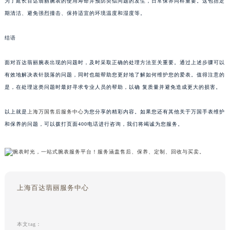
为了延长百达翡丽腕表的使用寿命并预防类似问题的发生，日常保养同样重要。这包括定
期清洁、避免强烈撞击、保持适宜的环境温度和湿度等。
结语
面对百达翡丽腕表出现的问题时，及时采取正确的处理方法至关重要。通过上述步骤可以
有效地解决表针脱落的问题，同时也能帮助您更好地了解如何维护您的爱表。值得注意的
是，在处理这类问题时最好寻求专业人员的帮助，以确 复质量并避免造成更大的损害。
以上就是
上海万国售后服务中心
为您分享的精彩内容。如果您还有其他关于万国手表维护
和保养的问题，可以拨打页面400电话进行咨询，我们将竭诚为您服务。
上海百达翡丽服务中心
本文tag：