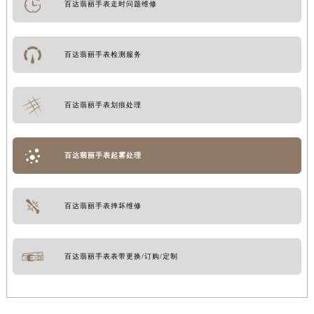
百达翡丽手表走时问题维修
百达翡丽手表检测服务
百达翡丽手表划痕处理
百达翡丽手表起雾处理
百达翡丽手表摔坏维修
百达翡丽手表表带更换/订购/定制