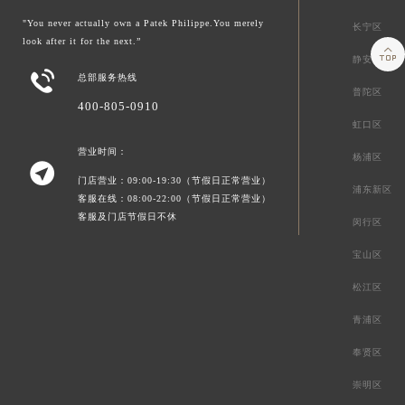
"You never actually own a Patek Philippe.You merely
长宁区
look after it for the next.”

静安区

总部服务热线
普陀区
400-805-0910
虹口区
营业时间：
杨浦区

门店营业：09:00-19:30（节假日正常营业）
浦东新区
客服在线：08:00-22:00（节假日正常营业）
客服及门店节假日不休
闵行区
宝山区
松江区
青浦区
奉贤区
崇明区