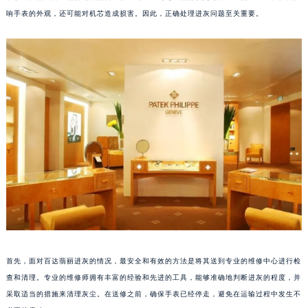
响手表的外观，还可能对机芯造成损害。因此，正确处理进灰问题至关重要。
首先，面对百达翡丽进灰的情况，最安全和有效的方法是将其送到专业的维修中心进行检
查和清理。专业的维修师拥有丰富的经验和先进的工具，能够准确地判断进灰的程度，并
采取适当的措施来清理灰尘。在送修之前，确保手表已经停走，避免在运输过程中发生不