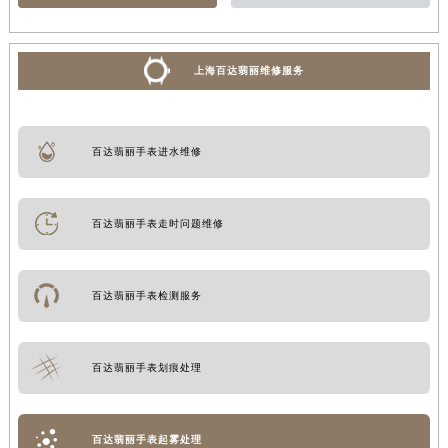
上海百达翡丽维修服务
百达翡丽手表进水维修
百达翡丽手表走时问题维修
百达翡丽手表检测服务
百达翡丽手表划痕处理
百达翡丽手表起雾处理