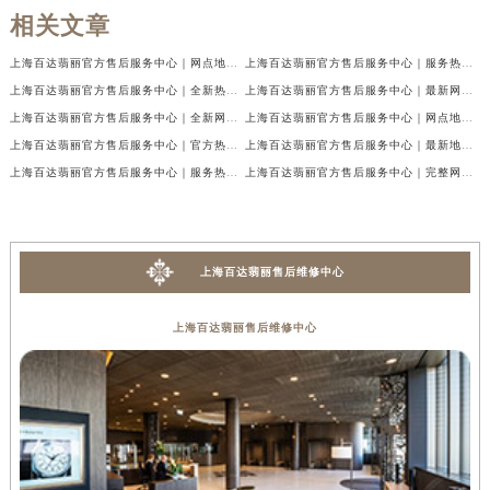
相关文章
上海百达翡丽官方售后服务中心｜网点地址及服务热线权威信息公示（2026年7月最新）
上海百达翡丽官方售后服务中心｜服务热线及门店官方地址权威信息公示（2026年7月最新）
上海百达翡丽官方售后服务中心｜全新热线和维修地址权威信息公示（2026年7月最新）
上海百达翡丽官方售后服务中心｜最新网点地址与24小时热线权威信息公示（2026年7月最新）
上海百达翡丽官方售后服务中心｜全新网点地址与官方售后热线权威信息公示（2026年7月最新）
上海百达翡丽官方售后服务中心｜网点地址与24小时售后热线权威信息公示（2026年7月最新）
上海百达翡丽官方售后服务中心｜官方热线及24小时维修地址权威信息公示（2026年7月最新）
上海百达翡丽官方售后服务中心｜最新地址与官方维修热线权威信息公示（2026年7月最新）
上海百达翡丽官方售后服务中心｜服务热线及全部维修地址权威信息公示（2026年7月最新）
上海百达翡丽官方售后服务中心｜完整网点地址及售后热线权威信息公示（2026年7月最新）
上海百达翡丽售后维修中心
上海百达翡丽售后维修中心