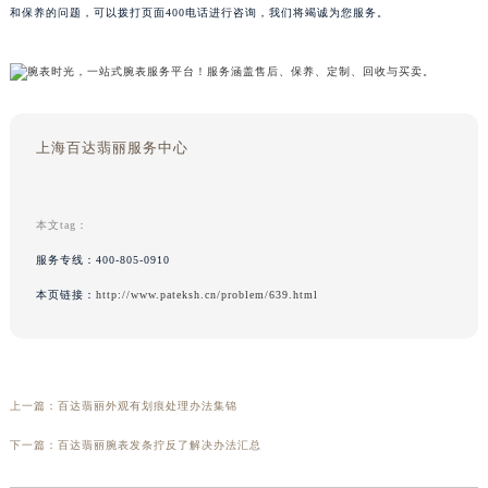
和保养的问题，可以拨打页面400电话进行咨询，我们将竭诚为您服务。
上海百达翡丽服务中心
本文tag：
服务专线：
400-805-0910
本页链接：
http://www.pateksh.cn/problem/639.html
上一篇：
百达翡丽外观有划痕处理办法集锦
下一篇：
百达翡丽腕表发条拧反了解决办法汇总