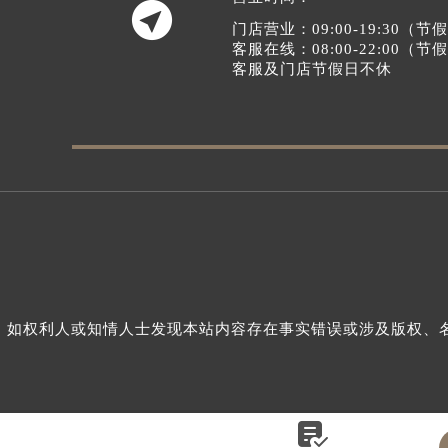

门店营业：09:00-19:30（
客服在线：08:00-22:00（
客服及门店节假日不休
如权利人或知情人士发现本站内容存在事实错误或涉及版权、名誉权
