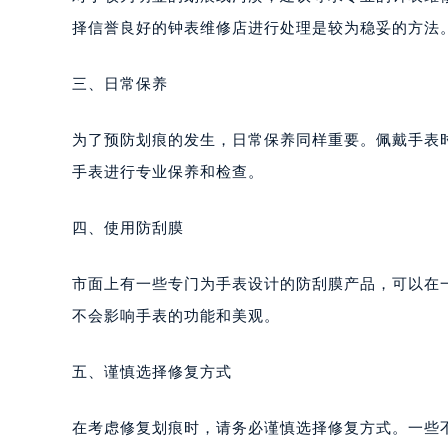
择信誉良好的钟表维修店进行处理是较为稳妥的方法
三、日常保养
为了预防划痕的发生，日常保养同样重要。佩戴手表
手表进行专业保养和检查。
四、使用防刮膜
市面上有一些专门为手表设计的防刮膜产品，可以在
不会影响手表的功能和美观。
五、谨慎选择修复方式
在考虑修复划痕时，请务必谨慎选择修复方式。一些