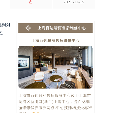
次
2025-11-15
遇到划
上海百达翡丽售后维修中心
态。
上海百达翡丽售后维修中心
上海市百达翡丽售后服务中心位于上海市
黄浦区新街口(新百)上海中心，是百达翡
丽维修保养服务网点,中心技师均接受标准