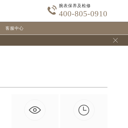
腕表保养及检修

400-805-0910
客服中心


便
…