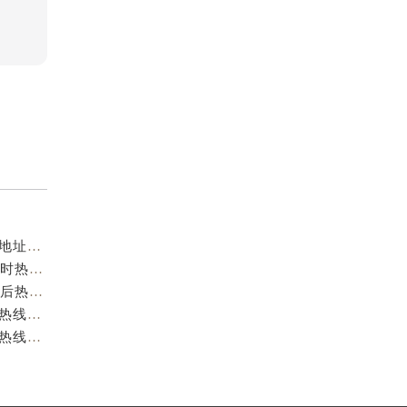
上海百达翡丽官方售后服务中心｜服务热线及门店官方地址权威信息公示（2026年7月最新）
上海百达翡丽官方售后服务中心｜最新网点地址与24小时热线权威信息公示（2026年7月最新）
上海百达翡丽官方售后服务中心｜网点地址与24小时售后热线权威信息公示（2026年7月最新）
上海百达翡丽官方售后服务中心｜最新地址与官方维修热线权威信息公示（2026年7月最新）
上海百达翡丽官方售后服务中心｜完整网点地址及售后热线权威信息公示（2026年7月最新）