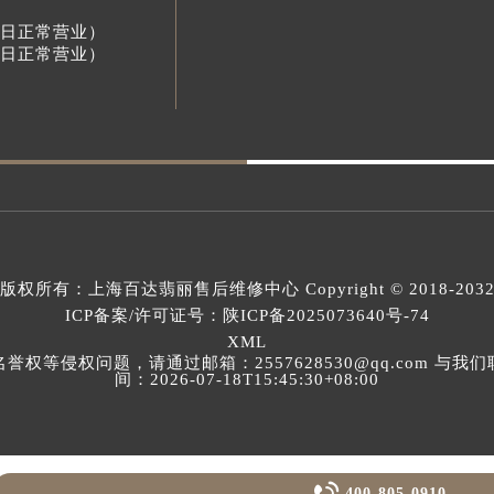
节假日正常营业）
节假日正常营业）
版权所有：
上海百达翡丽售后维修中心
Copyright © 2018-203
ICP备案/许可证号：陕ICP备2025073640号-74
XML
等侵权问题，请通过邮箱：2557628530@qq.com 
间：2026-07-18T15:45:30+08:00

400-805-0910