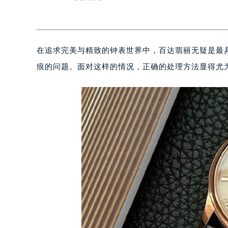
在追求完美与精致的钟表世界中，百达翡丽无疑是最
痕的问题。面对这样的情况，正确的处理方法显得尤