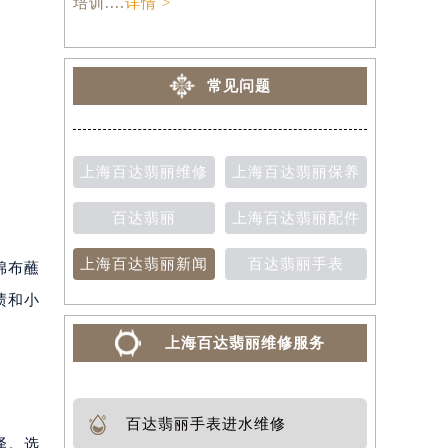
培训....
详情 >
常见问题
上海百达翡丽维修
上海百达翡丽保养
百达翡丽
上海百达翡丽配件
上海百达翡丽新闻
百达翡丽手表
棉布蘸
渍和小
上海百达翡丽维修服务
百达翡丽手表进水维修
泽。选