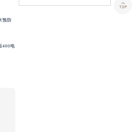

来预防
400电