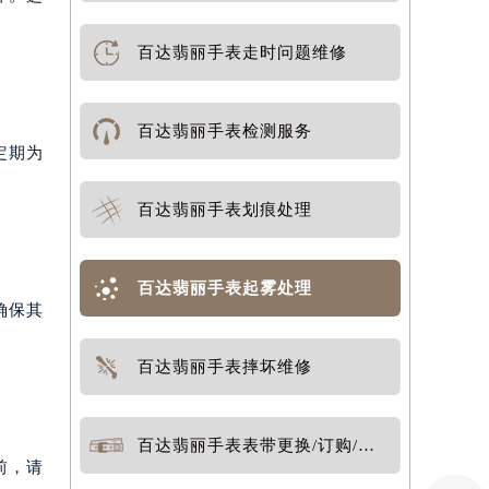
百达翡丽手表走时问题维修
百达翡丽手表检测服务
定期为
百达翡丽手表划痕处理
百达翡丽手表起雾处理
确保其
百达翡丽手表摔坏维修
百达翡丽手表表带更换/订购/定制
前，请