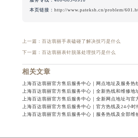
本页链接：
http://www.pateksh.cn/problem/601.h
上一篇：
百达翡丽手表磕碰了解决技巧是什么
下一篇：
百达翡丽表针脱落处理技巧是什么
相关文章