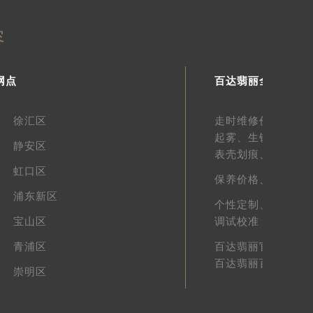
容
网点
百达翡丽全面服务
徐汇区
走时维修价格、
走
起雾、
生锈维修价
静安区
表壳划痕、
表带划
虹口区
保养价格、
外观维
浦东新区
个性定制、
真假鉴
宝山区
调试校准
青浦区
百达翡丽官网、
百
百达翡丽百度百科
崇明区