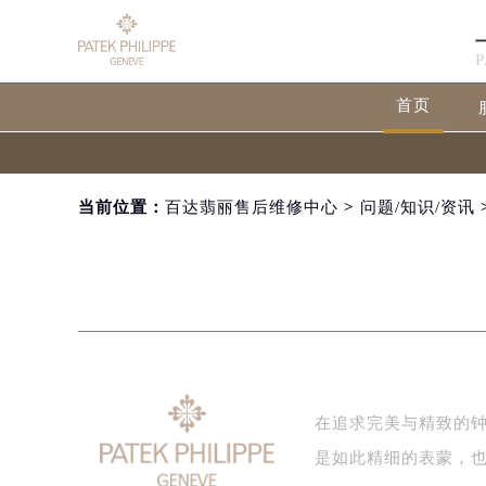
P
首页
当前位置：
百达翡丽售后维修中心
>
问题/知识/资讯
在追求完美与精致的
是如此精细的表蒙，