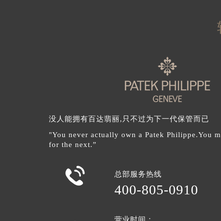
没人能拥有百达翡丽,只不过为下一代保管而已
"You never actually own a Patek Philippe.You me
for the next.”

总部服务热线
400-805-0910
营业时间：