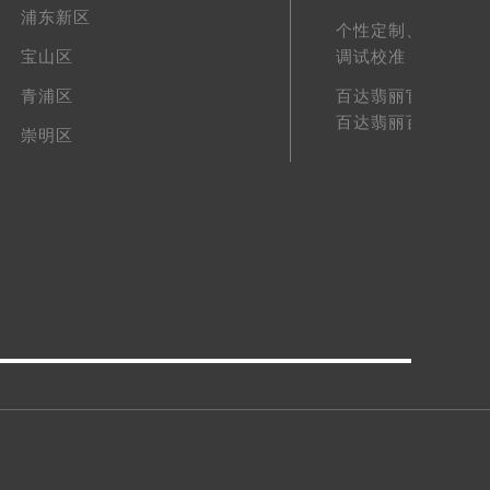
浦东新区
个性定制、
真假鉴
宝山区
调试校准
青浦区
百达翡丽官网、
百
百达翡丽百度百科
崇明区
2