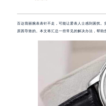
百达翡丽腕表表针不走，可能让爱表人士感到困扰。
原因导致的。本文将汇总一些常见的解决办法，帮助