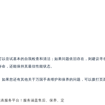
可以尝试基本的自我检查和清洁；如果问题依旧存在，则建议寻
寿命，还能保持其最佳性能状态。
。如果您还有其他关于万国手表维护和保养的问题，可以拨打页面