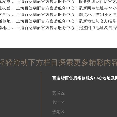
上海百达翡丽官方售后服务中心｜网点地址及服务热线权威信息公示（2026年7月最新）
上海百达翡丽官方售后服务中心｜全新热线和维修地址权威信息公示（2026年7月最新）
上海百达翡丽官方售后服务中心｜全新网点地址与官方售后热线权威信息公示（2026年7月最新）
上海百达翡丽官方售后服务中心｜官方热线及24小时维修地址权威信息公示（2026年7月最新）
上海百达翡丽官方售后服务中心｜服务热线及全部维修地址权威信息公示（2026年7月最新）
轻轻滑动下方栏目探索更多精彩内
百达翡丽售后维修服务中心地址及
黄浦区
长宁区
普陀区