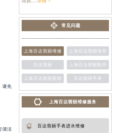
培训....
详情 >
常见问题
上海百达翡丽维修
上海百达翡丽保养
百达翡丽
上海百达翡丽配件
上海百达翡丽新闻
百达翡丽手表
，请先
上海百达翡丽维修服务
百达翡丽手表进水维修
行清洁