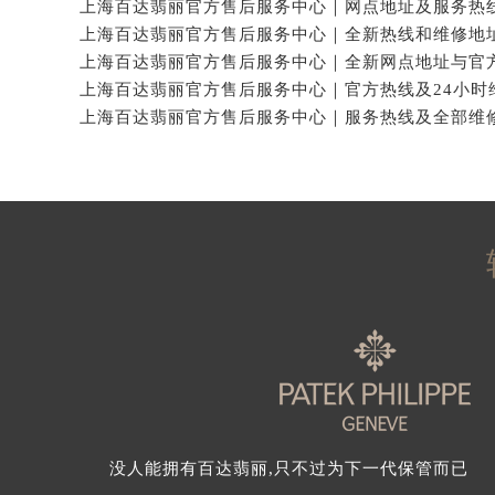
没人能拥有百达翡丽,只不过为下一代保管而已