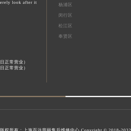
rely look after it
杨浦区
闵行区
松江区
奉贤区
节假日正常营业）
节假日正常营业）
版权所有：
上海百达翡丽售后维修中心
Copyright © 2018-203