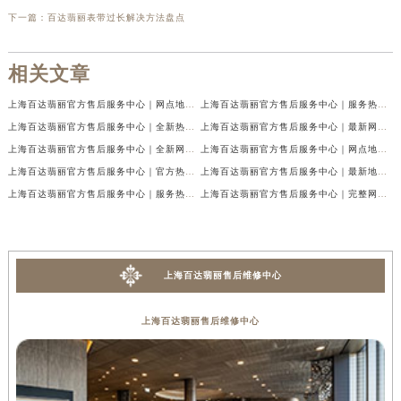
下一篇：
百达翡丽表带过长解决方法盘点
相关文章
上海百达翡丽官方售后服务中心｜网点地址及服务热线权威信息公示（2026年7月最新）
上海百达翡丽官方售后服务中心｜服务热线及门店官方地址权威信息公示（2026年7月最新）
上海百达翡丽官方售后服务中心｜全新热线和维修地址权威信息公示（2026年7月最新）
上海百达翡丽官方售后服务中心｜最新网点地址与24小时热线权威信息公示（2026年7月最新）
上海百达翡丽官方售后服务中心｜全新网点地址与官方售后热线权威信息公示（2026年7月最新）
上海百达翡丽官方售后服务中心｜网点地址与24小时售后热线权威信息公示（2026年7月最新）
上海百达翡丽官方售后服务中心｜官方热线及24小时维修地址权威信息公示（2026年7月最新）
上海百达翡丽官方售后服务中心｜最新地址与官方维修热线权威信息公示（2026年7月最新）
上海百达翡丽官方售后服务中心｜服务热线及全部维修地址权威信息公示（2026年7月最新）
上海百达翡丽官方售后服务中心｜完整网点地址及售后热线权威信息公示（2026年7月最新）
上海百达翡丽售后维修中心
上海百达翡丽售后维修中心