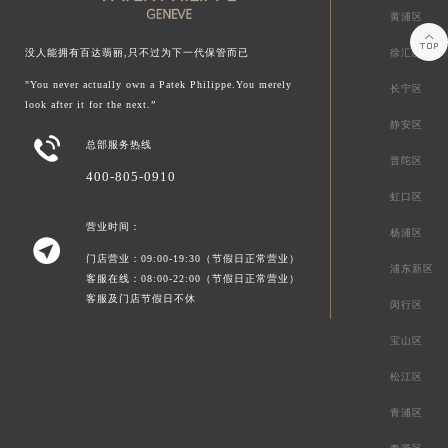
黄浦区

徐汇区
没人能拥有百达翡丽,只不过为下一代保管而已
"You never actually own a Patek Philippe.You merely
长宁区
look after it for the next.”
静安区

总部服务热线
普陀区
400-805-0910
虹口区
营业时间：
杨浦区

门店营业：09:00-19:30（节假日正常营业）
浦东新区
客服在线：08:00-22:00（节假日正常营业）
客服及门店节假日不休
闵行区
宝山区
松江区
青浦区