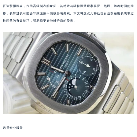
百达翡丽腕表，作为高级制表的象征，其精致与独特深受藏家喜爱。然而，随着时间的推
移，表带过长可能会导致佩戴不便或影响美观。本文将盘点几种处理百达翡丽腕表表带过
长问题的有效技巧，帮助您更好地维护您的爱表。
选择专业服务