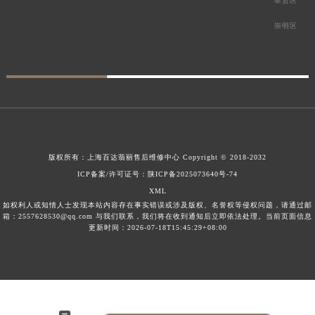
奉贤区
崇明区
版权所有：
上海百达翡丽售后维修中心
Copyright © 2018-2032
ICP备案/许可证号：陕ICP备2025073640号-74
XML
如权利人或知情人士发现本站内容存在事实错误或涉及版权、名誉权等侵权问题，请通过邮
箱：2557628530@qq.com 与我们联系，我们将在收到通知后立即依法处理。当前页面信息
更新时间：2026-07-18T15:45:29+08:00