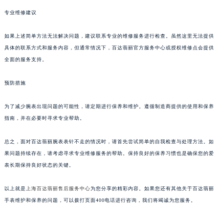
专业维修建议
如果上述简单方法无法解决问题，建议联系专业的维修服务进行检查。虽然这里无法提供
具体的联系方式和服务内容，但通常情况下，百达翡丽官方服务中心或授权维修点会提供
全面的服务支持。
预防措施
为了减少腕表出现问题的可能性，请定期进行保养和维护。遵循制造商提供的使用和保养
指南，并在必要时寻求专业帮助。
总之，面对百达翡丽腕表表针不走的情况时，请首先尝试简单的自我检查与处理方法。如
果问题持续存在，请考虑寻求专业维修服务的帮助。保持良好的保养习惯也是确保您的爱
表长期保持良好状态的关键。
以上就是
上海百达翡丽售后服务中心
为您分享的精彩内容。如果您还有其他关于百达翡丽
手表维护和保养的问题，可以拨打页面400电话进行咨询，我们将竭诚为您服务。