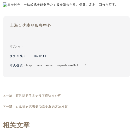
上海百达翡丽服务中心
本文tag：
服务专线：
400-805-0910
本页链接：
http://www.pateksh.cn/problem/549.html
上一篇：
百达翡丽手表走慢了应该咋处理
下一篇：
百达翡丽腕表表壳割手解决方法推荐
相关文章