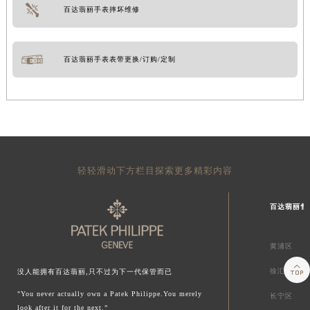
百达翡丽手表摔坏维修
百达翡丽手表表带更换/订购/定制
轻轻滑动下方栏目探索更多精彩内容
百达翡丽售
黄浦区

徐汇区
没人能拥有百达翡丽,只不过为下一代保管而已
"You never actually own a Patek Philippe.You merely
长宁区
look after it for the next.”