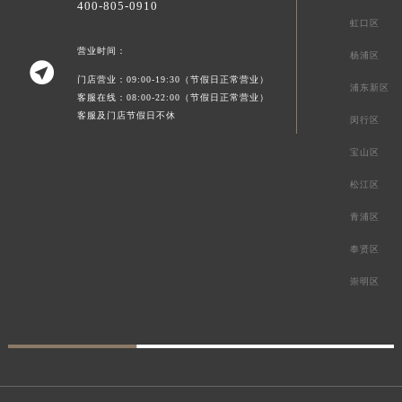
400-805-0910
虹口区
营业时间：
杨浦区

门店营业：09:00-19:30（节假日正常营业）
浦东新区
客服在线：08:00-22:00（节假日正常营业）
客服及门店节假日不休
闵行区
宝山区
松江区
青浦区
奉贤区
崇明区