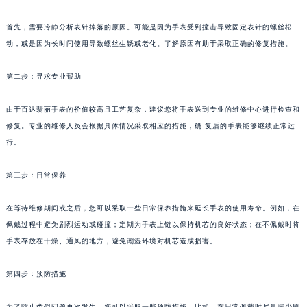
首先，需要冷静分析表针掉落的原因。可能是因为手表受到撞击导致固定表针的螺丝松
动，或是因为长时间使用导致螺丝生锈或老化。了解原因有助于采取正确的修复措施。
第二步：寻求专业帮助
由于百达翡丽手表的价值较高且工艺复杂，建议您将手表送到专业的维修中心进行检查和
修复。专业的维修人员会根据具体情况采取相应的措施，确 复后的手表能够继续正常运
行。
第三步：日常保养
在等待维修期间或之后，您可以采取一些日常保养措施来延长手表的使用寿命。例如，在
佩戴过程中避免剧烈运动或碰撞；定期为手表上链以保持机芯的良好状态；在不佩戴时将
手表存放在干燥、通风的地方，避免潮湿环境对机芯造成损害。
第四步：预防措施
为了防止类似问题再次发生，您可以采取一些预防措施。比如，在日常佩戴时尽量减少剧