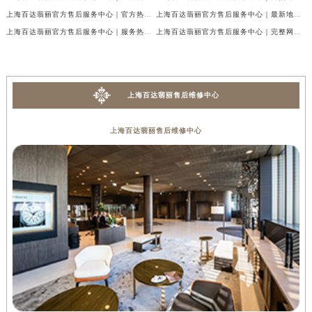
上海百达翡丽官方售后服务中心｜官方热线及24小时维修地址权威信息公示（2026年7月最新）
上海百达翡丽官方售后服务中心｜最新地址与官方维修热线权威信息公示（2026年7月最新）
上海百达翡丽官方售后服务中心｜服务热线及全部维修地址权威信息公示（2026年7月最新）
上海百达翡丽官方售后服务中心｜完整网点地址及售后热线权威信息公示（2026年7月最新）
上海百达翡丽售后维修中心
上海百达翡丽售后维修中心