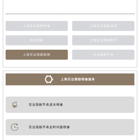
上海百达翡丽维修
上海百达翡丽保养
百达翡丽
上海百达翡丽配件
上海百达翡丽新闻
百达翡丽手表
上海百达翡丽维修服务
百达翡丽手表进水维修
百达翡丽手表走时问题维修