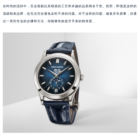
在时间的流转中，百达翡丽以其精湛的工艺和卓越的品质闻名于世。然而，即便是这样的
顶级制表品牌，也无法完全避免走时不准的问题。对于这样的问题，修复并非易事，但通
过一系列专业的步骤和方法，却能够有效提升手表的精准度。