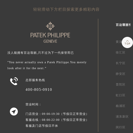
轻轻滑动下方栏目探索更多精彩内容
百达翡丽售

黄浦区
徐汇区
没人能拥有百达翡丽,只不过为下一代保管而已
"You never actually own a Patek Philippe.You merely
长宁区
look after it for the next.”
静安区

总部服务热线
普陀区
400-805-0910
虹口区
营业时间：
杨浦区

门店营业：09:00-19:30（节假日正常营业）
浦东新区
客服在线：08:00-22:00（节假日正常营业）
客服及门店节假日不休
闵行区