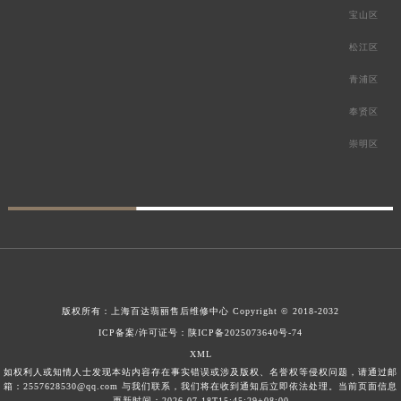
宝山区
松江区
青浦区
奉贤区
崇明区
版权所有：
上海百达翡丽售后维修中心
Copyright © 2018-2032
ICP备案/许可证号：陕ICP备2025073640号-74
XML
如权利人或知情人士发现本站内容存在事实错误或涉及版权、名誉权等侵权问题，请通过邮
箱：2557628530@qq.com 与我们联系，我们将在收到通知后立即依法处理。当前页面信息
更新时间：2026-07-18T15:45:29+08:00