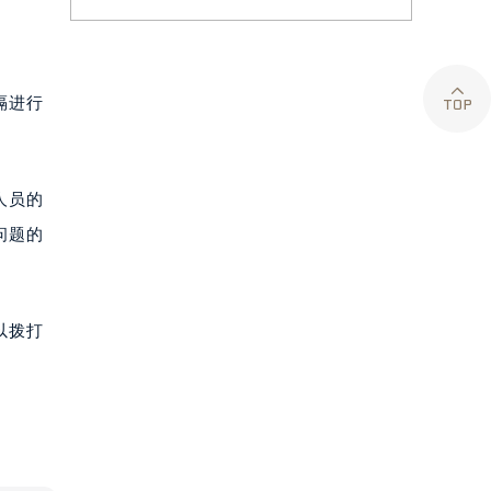

隔进行
人员的
问题的
以拨打