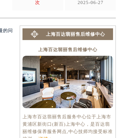
次
2025-06-27
慢的问
上海百达翡丽售后维修中心
上海百达翡丽售后维修中心
上海市百达翡丽售后服务中心位于上海市
黄浦区新街口(新百)上海中心，是百达翡
丽维修保养服务网点,中心技师均接受标准