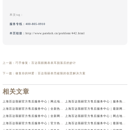
本文tag：
服务专线：
400-805-0910
本页链接：
http://www.pateksh.cn/problem/442.html
上一篇：
巧手修复：百达翡丽腕表表耳脱落后的妙计
下一篇：
修复你的钟爱：百达翡丽表壳破裂的创意解决方案
相关文章
上海百达翡丽官方售后服务中心｜网点地址及服务热线权威信息公示（2026年7月最新）
上海百达翡丽官方售后服务中心｜服务热线及门店官方地址权威信息公示（2026年7月最新）
上海百达翡丽官方售后服务中心｜全新热线和维修地址权威信息公示（2026年7月最新）
上海百达翡丽官方售后服务中心｜最新网点地址与24小时热线权威信息公示（2026年7月最新）
上海百达翡丽官方售后服务中心｜全新网点地址与官方售后热线权威信息公示（2026年7月最新）
上海百达翡丽官方售后服务中心｜网点地址与24小时售后热线权威信息公示（2026年7月最新）
上海百达翡丽官方售后服务中心｜官方热线及24小时维修地址权威信息公示（2026年7月最新）
上海百达翡丽官方售后服务中心｜最新地址与官方维修热线权威信息公示（2026年7月最新）