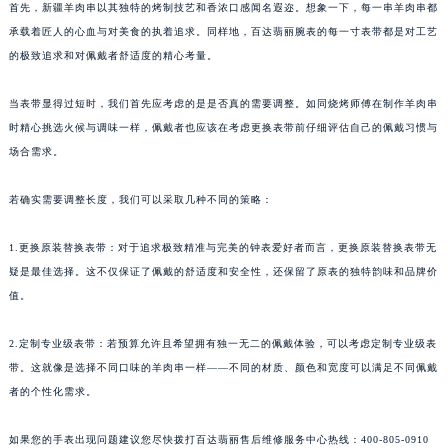
首先，新疆羊肉串以其独特的烤制技艺和香浓口感闻名遐迩。想象一下，每一串羊肉串都
承载着匠人的心血与对美食的执着追求。同样地，百达翡丽腕表的每一寸表带都是对工艺
的极致追求和对佩戴者舒适度的精心考量。
当表带显得过短时，我们首先应考虑的是是否真的需要调整。如同烧烤师傅在制作羊肉串
时精心挑选火候与调味一样，佩戴者也应该在考虑更换表带前仔细评估自己的佩戴习惯与
场合需求。
若确实需要调整长度，我们可以采取几种不同的策略：
1.更换原装替换表带：对于追求极致精准与完美的钟表爱好者而言，更换原装替换表带无
疑是最佳选择。这不仅保证了佩戴的舒适度和安全性，还保留了原表的独特韵味和品牌价
值。
2.定制专业级表带：若预算允许且希望拥有独一无二的佩戴体验，可以考虑定制专业级表
带。这就像是选择不同口味的羊肉串一样——不同的材质、颜色和宽度可以满足不同佩戴
者的个性化需求。
如果您的手表出现问题建议您尽快拨打百达翡丽售后维修服务中心热线：400-805-0910