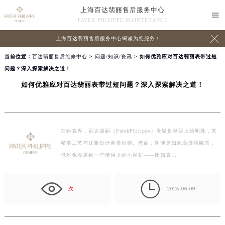
上海百达翡丽售后服务中心

PATEK PHILIPPE MAINTENANCE

上海百达翡丽售后服务中心竭诚为您服务！
当前位置：
百达翡丽售后维修中心
>
问题/知识/资讯
> 如何优雅应对百达翡丽表带过短
问题？深入探索解决之道！
如何优雅应对百达翡丽表带过短问题？深入探索解决之道！
在钟表界，百达翡丽（PatekPhilippe）无疑是皇冠上的明珠，其
精湛工艺与优雅设计备受推崇。然而，即便是如此高贵的腕表，
也难免会遇到一些使用上的小困扰——比如表…

次
2025-06-09