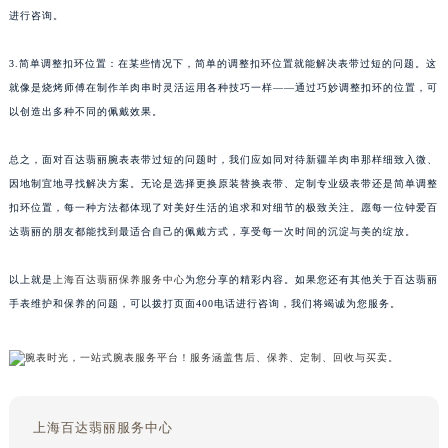
进行咨询。
3.简单调整扣环位置：在某些情况下，简单的调整扣环位置就能解决表带过短的问题。这
就像是烧烤师傅在制作羊肉串时灵活运用各种技巧一样——通过巧妙调整扣环的位置，可
以创造出多种不同的佩戴效果。
总之，面对百达翡丽腕表表带过短的问题时，我们应如同对待新疆羊肉串那样细致入微、
因地制宜地寻找解决方案。无论是选择更换原装替换表带、定制专业级表带还是简单调整
扣环位置，每一种方法都体现了对美好生活的追求和对细节的极致关注。愿每一位钟爱百
达翡丽的朋友都能找到最适合自己的佩戴方式，享受每一次时间的沉淀与美的绽放。
以上就是
上海百达翡丽保养服务中心
为您分享的精彩内容。如果您还有其他关于百达翡丽
手表维护和保养的问题，可以拨打页面400电话进行咨询，我们将竭诚为您服务。
上海百达翡丽服务中心