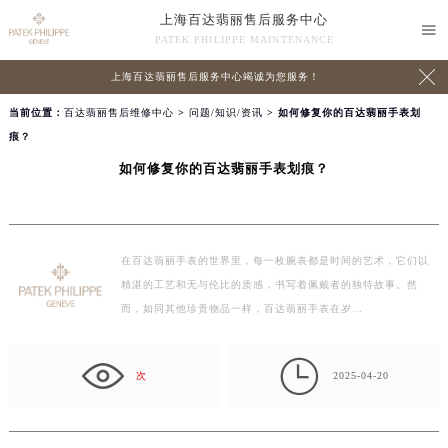
上海百达翡丽售后服务中心

PATEK PHILIPPE MAINTENANCE

上海百达翡丽售后服务中心竭诚为您服务！
当前位置：
百达翡丽售后维修中心
>
问题/知识/资讯
> 如何修复你的百达翡丽手表划
痕？
如何修复你的百达翡丽手表划痕？
在百达翡丽手表的世界里，每一枚腕表都是时间的艺术，它们以
精湛的工艺和无与伦比的质感，书写着佩戴者的独特故事。然
而，如同其他珍贵物品一样，百达翡丽手表在岁…

次
2025-04-20