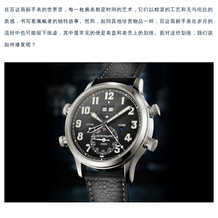
在百达翡丽手表的世界里，每一枚腕表都是时间的艺术，它们以精湛的工艺和无与伦比的
质感，书写着佩戴者的独特故事。然而，如同其他珍贵物品一样，百达翡丽手表在岁月的
流转中也可能留下痕迹，其中最常见的便是表盘和表壳上的划痕。面对这些划痕，我们该
如何修复呢？