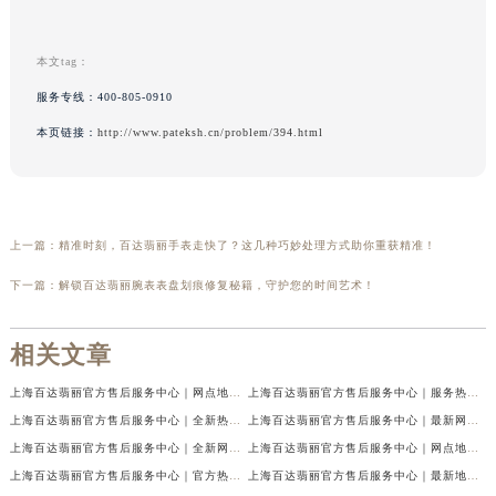
本文tag：
服务专线：
400-805-0910
本页链接：
http://www.pateksh.cn/problem/394.html
上一篇：
精准时刻，百达翡丽手表走快了？这几种巧妙处理方式助你重获精准！
下一篇：
解锁百达翡丽腕表表盘划痕修复秘籍，守护您的时间艺术！
相关文章
上海百达翡丽官方售后服务中心｜网点地址及服务热线权威信息公示（2026年7月最新）
上海百达翡丽官方售后服务中心｜服务热线及门店官方地址权威信息公示（2026年7月最新）
上海百达翡丽官方售后服务中心｜全新热线和维修地址权威信息公示（2026年7月最新）
上海百达翡丽官方售后服务中心｜最新网点地址与24小时热线权威信息公示（2026年7月最新）
上海百达翡丽官方售后服务中心｜全新网点地址与官方售后热线权威信息公示（2026年7月最新）
上海百达翡丽官方售后服务中心｜网点地址与24小时售后热线权威信息公示（2026年7月最新）
上海百达翡丽官方售后服务中心｜官方热线及24小时维修地址权威信息公示（2026年7月最新）
上海百达翡丽官方售后服务中心｜最新地址与官方维修热线权威信息公示（2026年7月最新）