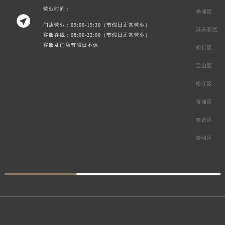
营业时间：
杨浦区

门店营业：09:00-19:30（节假日正常营业）
浦东新区
客服在线：08:00-22:00（节假日正常营业）
客服及门店节假日不休
闵行区
宝山区
松江区
青浦区
奉贤区
崇明区