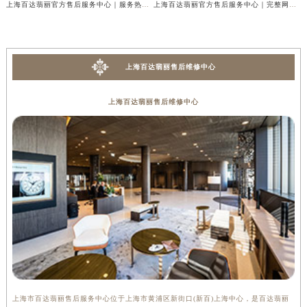
上海百达翡丽官方售后服务中心｜服务热线及全部维修地址权威信息公示（2026年7月最新）
上海百达翡丽官方售后服务中心｜完整网点地址及售后热线权威信息公示（2026年7月最新）
上海百达翡丽售后维修中心
上海百达翡丽售后维修中心
上海市百达翡丽售后服务中心位于上海市黄浦区新街口(新百)上海中心，是百达翡丽