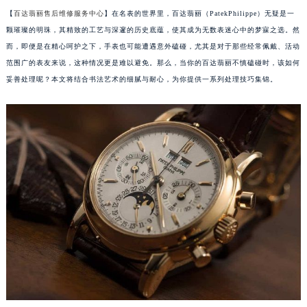
【
百达翡丽售后维修服务中心
】在名表的世界里，百达翡丽（PatekPhilippe）无疑是一
颗璀璨的明珠，其精致的工艺与深邃的历史底蕴，使其成为无数表迷心中的梦寐之选。然
而，即便是在精心呵护之下，手表也可能遭遇意外磕碰，尤其是对于那些经常佩戴、活动
范围广的表友来说，这种情况更是难以避免。那么，当你的百达翡丽不慎磕碰时，该如何
妥善处理呢？本文将结合书法艺术的细腻与耐心，为你提供一系列处理技巧集锦。