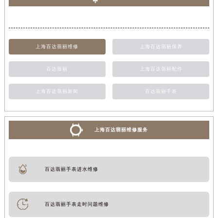
上海百达翡丽维修
上海百达翡丽保养
百达翡丽
上海百达翡丽配件
上海百达翡丽新闻
百达翡丽手表
上海百达翡丽维修服务
百达翡丽手表进水维修
百达翡丽手表走时问题维修