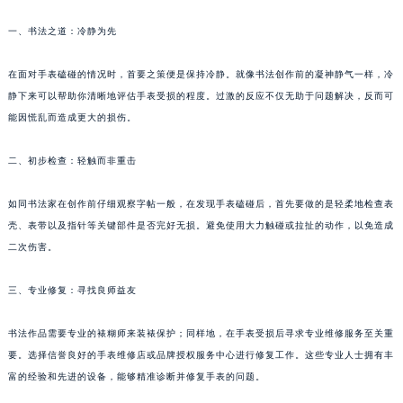
一、书法之道：冷静为先
在面对手表磕碰的情况时，首要之策便是保持冷静。就像书法创作前的凝神静气一样，冷
静下来可以帮助你清晰地评估手表受损的程度。过激的反应不仅无助于问题解决，反而可
能因慌乱而造成更大的损伤。
二、初步检查：轻触而非重击
如同书法家在创作前仔细观察字帖一般，在发现手表磕碰后，首先要做的是轻柔地检查表
壳、表带以及指针等关键部件是否完好无损。避免使用大力触碰或拉扯的动作，以免造成
二次伤害。
三、专业修复：寻找良师益友
书法作品需要专业的裱糊师来装裱保护；同样地，在手表受损后寻求专业维修服务至关重
要。选择信誉良好的手表维修店或品牌授权服务中心进行修复工作。这些专业人士拥有丰
富的经验和先进的设备，能够精准诊断并修复手表的问题。