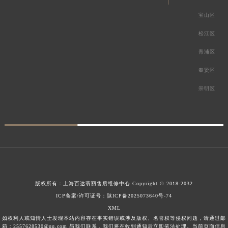
宝山区
松江区
青浦区
奉贤区
崇明区
版权所有：
上海百达翡丽售后维修中心
Copyright © 2018-2032
ICP备案/许可证号：陕ICP备2025073640号-74
XML
如权利人或知情人士发现本站内容存在事实错误或涉及版权、名誉权等侵权问题，请通过邮
箱：2557628530@qq.com 与我们联系，我们将在收到通知后立即依法处理。当前页面信息