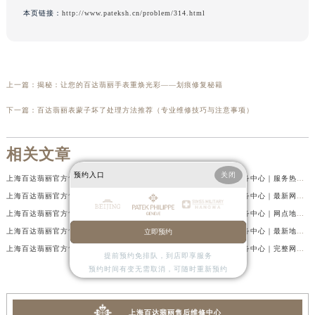
本页链接：
http://www.pateksh.cn/problem/314.html
上一篇：
揭秘：让您的百达翡丽手表重焕光彩——划痕修复秘籍
下一篇：
百达翡丽表蒙子坏了处理方法推荐（专业维修技巧与注意事项）
相关文章
预约入口
关闭
上海百达翡丽官方售后服务中心｜网点地址及服务热线权威信息公示（2026年7月最新）
上海百达翡丽官方售后服务中心｜服务热线及门店官方地址权威信息公示（2026年7月最新）
上海百达翡丽官方售后服务中心｜全新热线和维修地址权威信息公示（2026年7月最新）
上海百达翡丽官方售后服务中心｜最新网点地址与24小时热线权威信息公示（2026年7月最新）
上海百达翡丽官方售后服务中心｜全新网点地址与官方售后热线权威信息公示（2026年7月最新）
上海百达翡丽官方售后服务中心｜网点地址与24小时售后热线权威信息公示（2026年7月最新）
上海百达翡丽官方售后服务中心｜官方热线及24小时维修地址权威信息公示（2026年7月最新）
上海百达翡丽官方售后服务中心｜最新地址与官方维修热线权威信息公示（2026年7月最新）
立即预约
上海百达翡丽官方售后服务中心｜服务热线及全部维修地址权威信息公示（2026年7月最新）
上海百达翡丽官方售后服务中心｜完整网点地址及售后热线权威信息公示（2026年7月最新）
提前预约免排队，到店即享服务
预约时间有变无需取消，可随时重新预约
上海百达翡丽售后维修中心