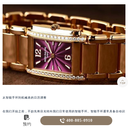

从智能手环到机械表的日历调整
在我们开始之前，不妨先将目光转向我们日常使用的智能手环。智能手环通常具备自动识

别日期的功能，无论是早晨醒来还是晚上睡觉，它都能准确地告诉你今天的日期。而机械

400-805-0910
预约
表的日历调整，则需要我们手动操作。