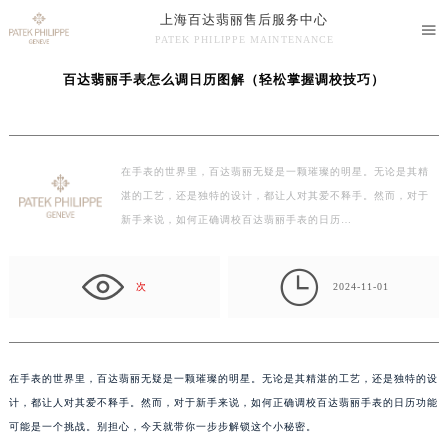
上海百达翡丽售后服务中心
当前位置：
百达翡丽售后维修中心
>
问题/知识/资讯
> 百达翡丽手表怎么调日历图解

PATEK PHILIPPE MAINTENANCE
（轻松掌握调校技巧）
上海百达翡丽售后服务中心竭诚为您服务！
百达翡丽手表怎么调日历图解（轻松掌握调校技巧）
在手表的世界里，百达翡丽无疑是一颗璀璨的明星。无论是其精
湛的工艺，还是独特的设计，都让人对其爱不释手。然而，对于
新手来说，如何正确调校百达翡丽手表的日历…

次
2024-11-01
在手表的世界里，百达翡丽无疑是一颗璀璨的明星。无论是其精湛的工艺，还是独特的设
计，都让人对其爱不释手。然而，对于新手来说，如何正确调校百达翡丽手表的日历功能
可能是一个挑战。别担心，今天就带你一步步解锁这个小秘密。