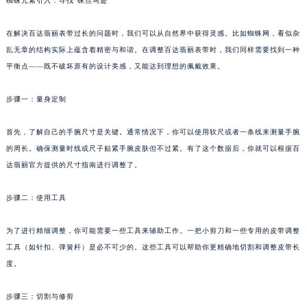
蜘蛛元素引入：寻找“蛛丝马迹”
在解决百达翡丽表带过长的问题时，我们可以从自然界中获得灵感。比如蜘蛛网，看似杂
乱无章的结构实际上蕴含着精密与和谐。在调整百达翡丽表带时，我们同样需要找到一种
平衡点——既不破坏原有的设计美感，又能达到理想的佩戴效果。
步骤一：量身定制
首先，了解自己的手腕尺寸是关键。通常情况下，你可以使用软尺或者一条线来测量手腕
的周长。确保测量时线或尺子贴紧手腕皮肤但不过紧。有了这个数据后，你就可以根据百
达翡丽官方提供的尺寸指南进行调整了。
步骤二：使用工具
为了进行精细调整，你可能需要一些工具来辅助工作。一把小剪刀和一些专用的皮带调整
工具（如针扣、弹簧杆）是必不可少的。这些工具可以帮助你更精确地切割和调整皮带长
度。
步骤三：切割与修剪