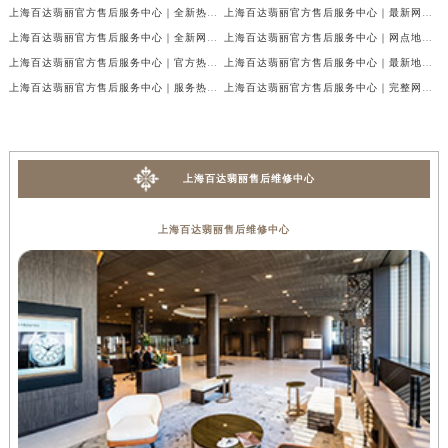
上海百达翡丽官方售后服务中心｜全新热线和维修地址权威信息公示（2026年7月最新）
上海百达翡丽官方售后服务中心｜最新网点地址与24小时热线权威信息公示（2026年7月最新）
上海百达翡丽官方售后服务中心｜全新网点地址与官方售后热线权威信息公示（2026年7月最新）
上海百达翡丽官方售后服务中心｜网点地址与24小时售后热线权威信息公示（2026年7月最新）
上海百达翡丽官方售后服务中心｜官方热线及24小时维修地址权威信息公示（2026年7月最新）
上海百达翡丽官方售后服务中心｜最新地址与官方维修热线权威信息公示（2026年7月最新）
上海百达翡丽官方售后服务中心｜服务热线及全部维修地址权威信息公示（2026年7月最新）
上海百达翡丽官方售后服务中心｜完整网点地址及售后热线权威信息公示（2026年7月最新）
上海百达翡丽售后维修中心
上海百达翡丽售后维修中心