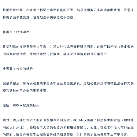
根据测量结果，在皮带上标记出需要切割的位置。然后使用剪刀小心地剪断皮带。注意保
持剪切面平整光滑，避免划伤手腕或造成不适感。
步骤四：精细调整
将切割后的皮带重新套上手表，并通过针扣或弹簧杆进行固定。此时可以稍微拉紧皮带来
测试佩戴舒适度，并根据需要进行微调。确保皮带两端对称且松紧适中。
步骤五：检查与维护
完成调整后，请再次检查表带是否牢固且舒适度满意。定期检查并清洁表带也是保持其美
观和延长使用寿命的重要步骤。
结语：蜘蛛网智慧的应用
通过上述步骤处理过长的百达翡丽表带问题时，我们不仅借鉴了自然界中的智慧（如蜘蛛
网的设计原理），还结合了人类的创造力和精细操作能力。记住，在追求个性化与舒适度
的同时，请务必遵循手表制造商提供的指导原则，并注意保护你的贵重手表不受损害。