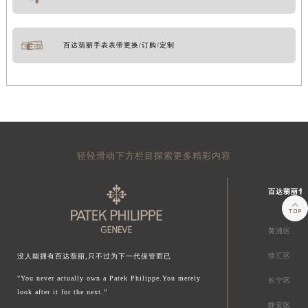
百达翡丽手表表带更换/订购/定制
轻轻滑动下方栏目探索更多精彩内容
百达翡丽售

黄浦区
徐汇区
没人能拥有百达翡丽,只不过为下一代保管而已
"You never actually own a Patek Philippe.You merely
长宁区
look after it for the next.”
静安区