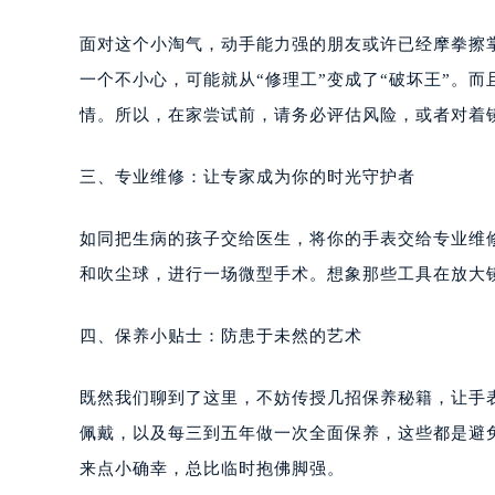
面对这个小淘气，动手能力强的朋友或许已经摩拳擦
一个不小心，可能就从“修理工”变成了“破坏王”。
情。所以，在家尝试前，请务必评估风险，或者对着
三、专业维修：让专家成为你的时光守护者
如同把生病的孩子交给医生，将你的手表交给专业维
和吹尘球，进行一场微型手术。想象那些工具在放大
四、保养小贴士：防患于未然的艺术
既然我们聊到了这里，不妨传授几招保养秘籍，让手
佩戴，以及每三到五年做一次全面保养，这些都是避
来点小确幸，总比临时抱佛脚强。