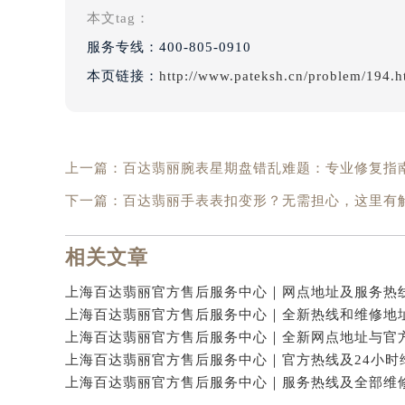
本文tag：
服务专线：
400-805-0910
本页链接：
http://www.pateksh.cn/problem/194.h
上一篇：
百达翡丽腕表星期盘错乱难题：专业修复指
下一篇：
百达翡丽手表表扣变形？无需担心，这里有
相关文章