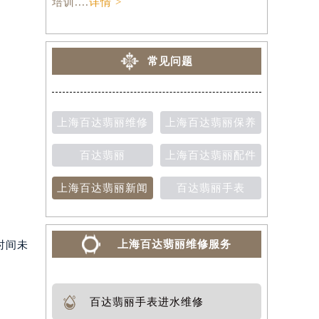
培训....
详情 >
常见问题
上海百达翡丽维修
上海百达翡丽保养
百达翡丽
上海百达翡丽配件
上海百达翡丽新闻
百达翡丽手表
上海百达翡丽维修服务
时间未
百达翡丽手表进水维修