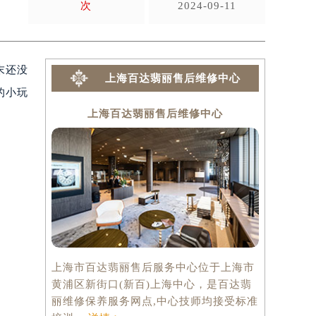
次
2024-09-11
末还没
上海百达翡丽售后维修中心
的小玩
上海百达翡丽售后维修中心
上海市百达翡丽售后服务中心位于上海市
黄浦区新街口(新百)上海中心，是百达翡
丽维修保养服务网点,中心技师均接受标准