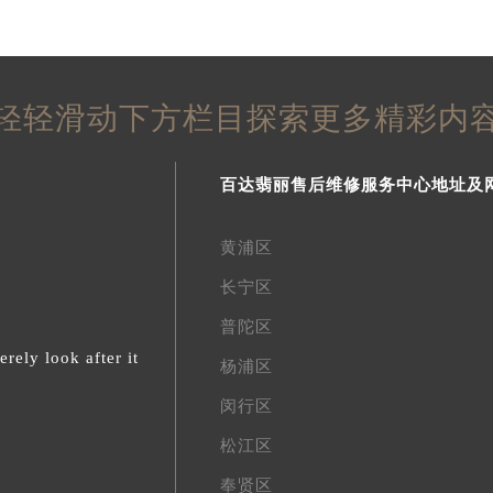
轻轻滑动下方栏目探索更多精彩内
百达翡丽售后维修服务中心地址及
黄浦区
长宁区
普陀区
rely look after it
杨浦区
闵行区
松江区
奉贤区