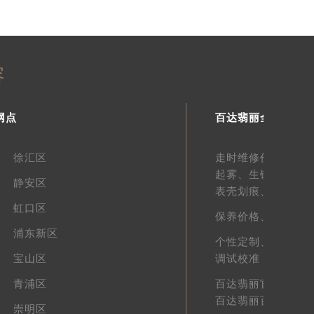
容
网点
百达翡丽全面服务
徐汇区
走时维修价格、
走
起雾、
生锈维修价
静安区
表壳划痕、
表带划
虹口区
保养价格、
外观维
浦东新区
个性定制、
真假鉴
宝山区
调试校准
青浦区
百达翡丽官网、
百
百达翡丽百度百科
崇明区