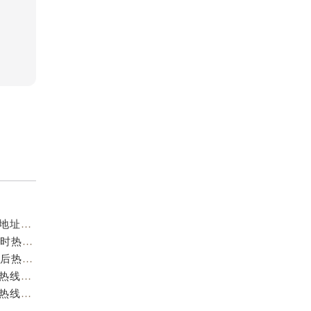
上海百达翡丽官方售后服务中心｜服务热线及门店官方地址权威信息公示（2026年7月最新）
上海百达翡丽官方售后服务中心｜最新网点地址与24小时热线权威信息公示（2026年7月最新）
上海百达翡丽官方售后服务中心｜网点地址与24小时售后热线权威信息公示（2026年7月最新）
上海百达翡丽官方售后服务中心｜最新地址与官方维修热线权威信息公示（2026年7月最新）
上海百达翡丽官方售后服务中心｜完整网点地址及售后热线权威信息公示（2026年7月最新）