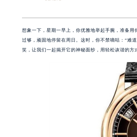
想象一下，星期一早上，你优雅地举起手腕，准备用
过够，顽固地停留在周日。这时，你不禁嘀咕：“难
笑，让我们一起揭开它的神秘面纱，用轻松诙谐的方