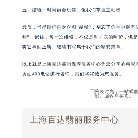
五、结语：时间虽会玩笑，但我们掌握主动权
最后，当星期框再次企图“越狱”，别忘了你手中握有
师”。记住，每一次维修，不仅是对手表的呵护，也
将它导回正轨，继续书写属于我们的精彩篇章。
以上就是
上海百达翡丽保养服务中心
为您分享的精彩
页面400电话进行咨询，我们将竭诚为您服务。
上海百达翡丽服务中心