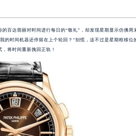
你的百达翡丽对时间进行每日的“敬礼”，却发现星期显示仿佛周
道我的时间机器还停留在上个轮回？”别慌，这不过是星期框移位
式，将时间重新拽回正轨！