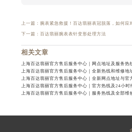
上一篇：
腕表紧急救援！百达翡丽表冠脱落，如何应
下一篇：
百达翡丽腕表表针变形处理方法
相关文章