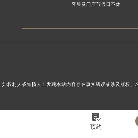
客服及门店节假日不休
如权利人或知情人士发现本站内容存在事实错误或涉及版权、名誉权

预约