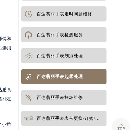
百达翡丽手表走时问题维修
百达翡丽手表检测服务
师傅和
后选用
百达翡丽手表划痕处理
百达翡丽手表起雾处理
熟悉食
百达翡丽手表摔坏维修
还能在
百达翡丽手表表带更换/订购/定制
次小插
