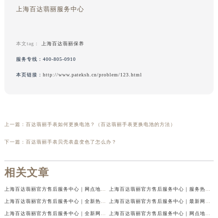
上海百达翡丽服务中心
本文tag：
上海百达翡丽保养
服务专线：
400-805-0910
本页链接：
http://www.pateksh.cn/problem/123.html
上一篇：
百达翡丽手表如何更换电池？（百达翡丽手表更换电池的方法）
下一篇：
百达翡丽手表贝壳表盘变色了怎么办？
相关文章
上海百达翡丽官方售后服务中心｜网点地址及服务热线权威信息公示（2026年7月最新）
上海百达翡丽官方售后服务中心｜服务热线及门店官方地址权威信息公示（2026年7月最新）
上海百达翡丽官方售后服务中心｜全新热线和维修地址权威信息公示（2026年7月最新）
上海百达翡丽官方售后服务中心｜最新网点地址与24小时热线权威信息公示（2026年7月最新）
上海百达翡丽官方售后服务中心｜全新网点地址与官方售后热线权威信息公示（2026年7月最新）
上海百达翡丽官方售后服务中心｜网点地址与24小时售后热线权威信息公示（2026年7月最新）