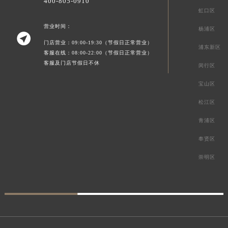
400-805-0910
虹口区
营业时间：
杨浦区

门店营业：09:00-19:30（节假日正常营业）
浦东新区
客服在线：08:00-22:00（节假日正常营业）
客服及门店节假日不休
闵行区
宝山区
松江区
青浦区
奉贤区
崇明区