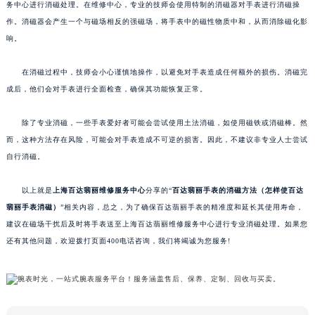
务中心进行消磁处理。在维修中心，专业的技师会使用特制的消磁器对手表进行消磁操
作。消磁器会产生一个与磁场相反的强磁场，将手表中的磁性物质中和，从而消除磁化影
响。
在消磁过程中，技师会小心谨慎地操作，以避免对手表造成任何额外的损伤。消磁完
成后，他们会对手表进行全面检查，确保其功能恢复正常。
除了专业消磁，一些手表爱好者可能会尝试使用土法消磁，如使用磁铁或消磁棒。然
而，这种方法存在风险，可能会对手表造成不可逆的损害。因此，不建议非专业人士尝试
自行消磁。
以上就是
上海百达翡丽维修服务中心
分享的“
百达翡丽手表的消磁方法（怎样使百达
翡丽手表消磁）
”相关内容，总之，为了确保百达翡丽手表的精准度和延长其使用寿命，
建议在磁场干扰后及时将手表送至上海百达翡丽维修服务中心进行专业消磁处理。如果您
还有其他问题，欢迎拨打页面400电话咨询，我们将竭诚为您服务!