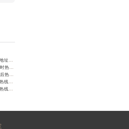
上海百达翡丽官方售后服务中心｜服务热线及门店官方地址权威信息公示（2026年7月最新）
上海百达翡丽官方售后服务中心｜最新网点地址与24小时热线权威信息公示（2026年7月最新）
上海百达翡丽官方售后服务中心｜网点地址与24小时售后热线权威信息公示（2026年7月最新）
上海百达翡丽官方售后服务中心｜最新地址与官方维修热线权威信息公示（2026年7月最新）
上海百达翡丽官方售后服务中心｜完整网点地址及售后热线权威信息公示（2026年7月最新）