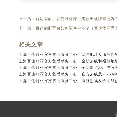
上一篇：
百达翡丽手表受到外部冲击会出现哪些情况
下一篇：
百达翡丽手表如何更换电池？（百达翡丽手
相关文章