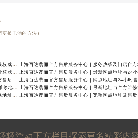
？
表更换电池的方法）
上海百达翡丽官方售后服务中心｜网点地址及服务热线权威信息公示（2026年7月最新）
上海百达翡丽官方售后服务中心｜全新热线和维修地址权威信息公示（2026年7月最新）
上海百达翡丽官方售后服务中心｜全新网点地址与官方售后热线权威信息公示（2026年7月最新）
上海百达翡丽官方售后服务中心｜官方热线及24小时维修地址权威信息公示（2026年7月最新）
上海百达翡丽官方售后服务中心｜服务热线及全部维修地址权威信息公示（2026年7月最新）