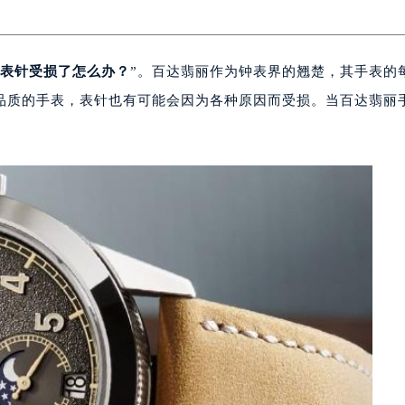
表针受损了怎么办？
”。百达翡丽作为钟表界的翘楚，其手表的
品质的手表，表针也有可能会因为各种原因而受损。当百达翡丽