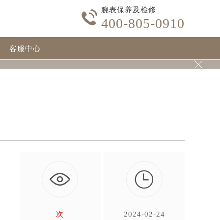
腕表保养及检修

400-805-0910
客服中心


为