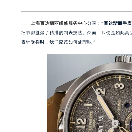
上海百达翡丽维修服务中心
分享：“
百达翡丽手表
细节都凝聚了精湛的制表技艺。然而，即使是如此高
表针受损时，我们应该如何处理呢？