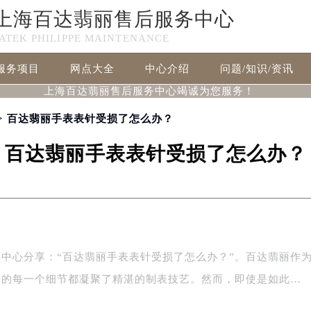
上海百达翡丽售后服务中心
ATEK PHILIPPE MAINTENANCE
服务项目
网点大全
中心介绍
问题/知识/资讯
上海百达翡丽售后服务中心竭诚为您服务！
> 百达翡丽手表表针受损了怎么办？
百达翡丽手表表针受损了怎么办？
中心分享：“百达翡丽手表表针受损了怎么办？”。百达翡丽作
表的每一个细节都凝聚了精湛的制表技艺。然而，即使是如此…