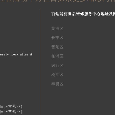
轻轻滑动下方栏目探索更多精彩内
百达翡丽售后维修服务中心地址及
黄浦区
长宁区
普陀区
rely look after it
杨浦区
闵行区
松江区
奉贤区
节假日正常营业）