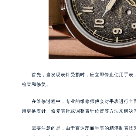
首先，当发现表针受损时，应立即停止使用手表，
检查和修复。
在维修过程中，专业的维修师傅会对手表进行全面
用更换表针、修复表针或调整表针位置等方法来解决
需要注意的是，由于百达翡丽手表的精湛制表技艺