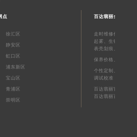
容
网点
百达翡丽全面服务
徐汇区
走时维修价格、
走
起雾、
生锈维修价
静安区
表壳划痕、
表带划
虹口区
保养价格、
外观维
浦东新区
个性定制、
真假鉴
宝山区
调试校准
青浦区
百达翡丽官网、
百
百达翡丽百度百科
崇明区